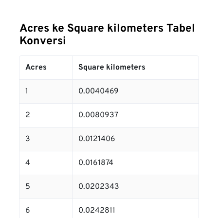
Acres ke Square kilometers Tabel
Konversi
Acres
Square kilometers
1
0.0040469
2
0.0080937
3
0.0121406
4
0.0161874
5
0.0202343
6
0.0242811