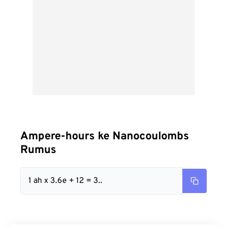
Ampere-hours ke Nanocoulombs
Rumus
1 ah x 3.6e + 12 = 3..