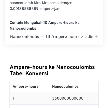
nanocoulomb kira-kira sama dengan 
0,00138888889 ampere-jam.
Contoh: Mengubah 10 Ampere-hours ke
Nanocoulombs
Nanocoulombs
=
10 Ampere-hours
×
3.6
e
+
12
=
36000000
Ampere-hours ke Nanocoulombs
Tabel Konversi
Ampere-hours
Nanocoulombs
1
3600000000000