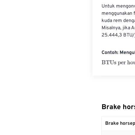
Untuk mengonve
menggunakan fa
kuda rem denga
Misalnya, jika 
25.444,3 BTU/
Contoh: Mengu
BTUs per hour
Brake hor
Brake horse