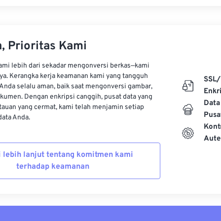
, Prioritas Kami
kami lebih dari sekadar mengonversi berkas—kami
ya. Kerangka kerja keamanan kami yang tangguh
SSL/
Anda selalu aman, baik saat mengonversi gambar,
Enkri
kumen. Dengan enkripsi canggih, pusat data yang
Data
auan yang cermat, kami telah menjamin setiap
Pusa
ata Anda.
Kont
Aute
i lebih lanjut tentang komitmen kami
terhadap keamanan