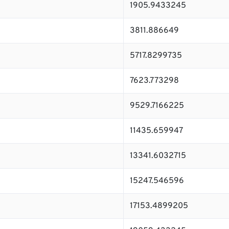
1905.9433245
3811.886649
5717.8299735
7623.773298
9529.7166225
11435.659947
13341.6032715
15247.546596
17153.4899205