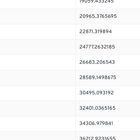
19059.433245
20965.3765695
22871.319894
24777.2632185
26683.206543
28589.1498675
30495.093192
32401.0365165
34306.979841
36212.9231655