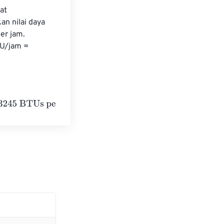
at 
n nilai daya 
er jam. 
TU/jam = 
er hour