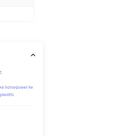
:
ke horsepower ke
awatts