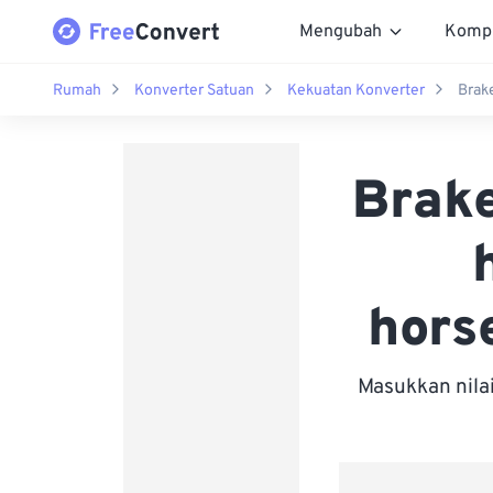
Mengubah
Komp
Rumah
Konverter Satuan
Kekuatan Konverter
Brak
Brake
hors
Masukkan nila