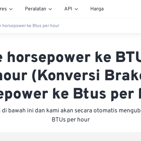
res
Peralatan
API
Harga
e horsepower ke Btus per hour
 horsepower ke BT
hour (Konversi Brak
epower ke Btus per 
i di bawah ini dan kami akan secara otomatis mengu
BTUs per hour