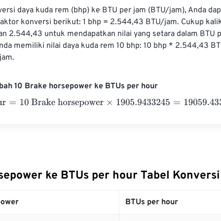
rsi daya kuda rem (bhp) ke BTU per jam (BTU/jam), Anda dap
ktor konversi berikut: 1 bhp = 2.544,43 BTU/jam. Cukup kalika
n 2.544,43 untuk mendapatkan nilai yang setara dalam BTU p
Anda memiliki nilai daya kuda rem 10 bhp: 10 bhp * 2.544,43 B
jam.
bah 10 Brake horsepower ke BTUs per hour
=
10 Brake horsepower
×
1905.9433245
=
19059.433245
BTUs p
sepower ke BTUs per hour Tabel Konversi
power
BTUs per hour