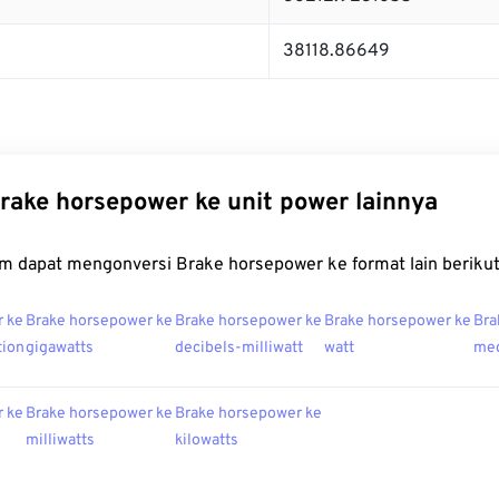
38118.86649
rake horsepower ke unit power lainnya
m dapat mengonversi Brake horsepower ke format lain berikut
r ke
Brake horsepower ke
Brake horsepower ke
Brake horsepower ke
Bra
tion
gigawatts
decibels-milliwatt
watt
meg
r ke
Brake horsepower ke
Brake horsepower ke
milliwatts
kilowatts