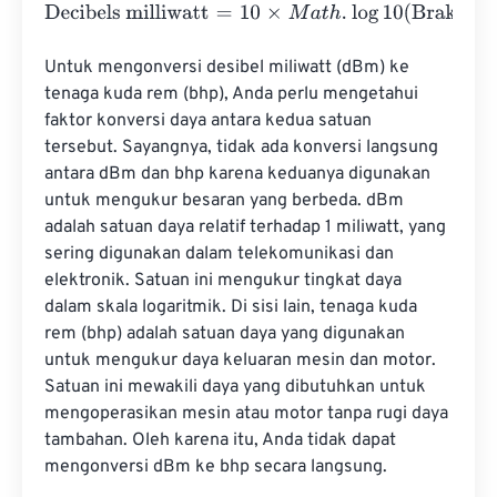
Decibels milliwatt
=
10
×
M
a
t
h
.
log
10
(
Brake horsepower
⋅
745
Untuk mengonversi desibel miliwatt (dBm) ke 
tenaga kuda rem (bhp), Anda perlu mengetahui 
faktor konversi daya antara kedua satuan 
tersebut. Sayangnya, tidak ada konversi langsung 
antara dBm dan bhp karena keduanya digunakan 
untuk mengukur besaran yang berbeda. dBm 
adalah satuan daya relatif terhadap 1 miliwatt, yang 
sering digunakan dalam telekomunikasi dan 
elektronik. Satuan ini mengukur tingkat daya 
dalam skala logaritmik. Di sisi lain, tenaga kuda 
rem (bhp) adalah satuan daya yang digunakan 
untuk mengukur daya keluaran mesin dan motor. 
Satuan ini mewakili daya yang dibutuhkan untuk 
mengoperasikan mesin atau motor tanpa rugi daya 
tambahan. Oleh karena itu, Anda tidak dapat 
mengonversi dBm ke bhp secara langsung.