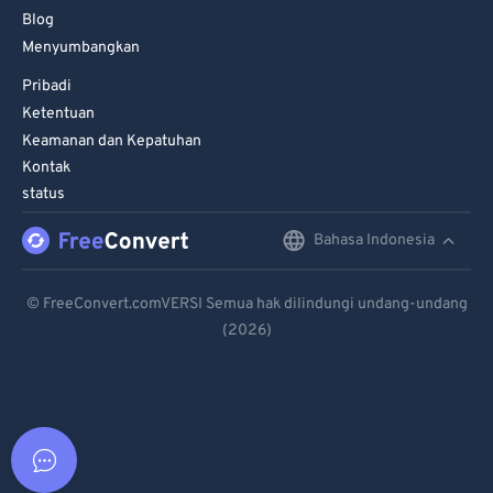
Blog
Menyumbangkan
Pribadi
Ketentuan
Keamanan dan Kepatuhan
Kontak
status
Bahasa Indonesia
English
Deutsch
© FreeConvert.comVERSI Semua hak dilindungi undang-undang
(2026)
Español
Français
Português
Italiano