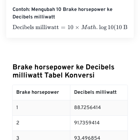
Contoh: Mengubah 10 Brake horsepower ke
Decibels milliwatt
Decibels milliwatt
=
10
×
M
a
t
h
.
log
10
(
10 Brake horsepower
⋅
Brake horsepower ke Decibels
milliwatt Tabel Konversi
Brake horsepower
Decibels milliwatt
1
88.7256414
2
91.7359414
3
93.496854