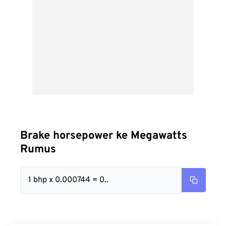
Brake horsepower ke Megawatts
Rumus
1 bhp x 0.000744 = 0..