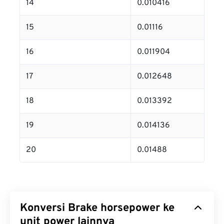
14
0.010416
15
0.01116
16
0.011904
17
0.012648
18
0.013392
19
0.014136
20
0.01488
Konversi Brake horsepower ke
unit power lainnya