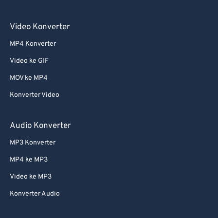
Video Konverter
MP4 Konverter
Video ke GIF
MOV ke MP4
Konverter Video
Audio Konverter
MP3 Konverter
MP4 ke MP3
Video ke MP3
Konverter Audio