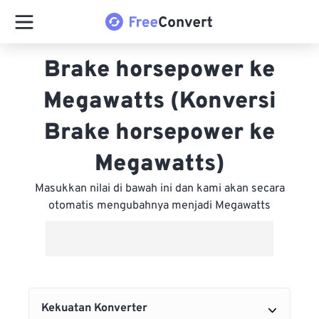
Brake horsepower ke
Megawatts (Konversi
Brake horsepower ke
Megawatts)
Masukkan nilai di bawah ini dan kami akan secara
otomatis mengubahnya menjadi Megawatts