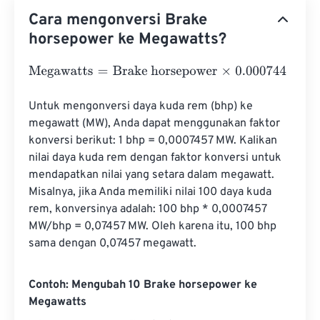
Cara mengonversi Brake
horsepower ke Megawatts?
Megawatts
=
Brake horsepower
×
0.000744
Untuk mengonversi daya kuda rem (bhp) ke 
megawatt (MW), Anda dapat menggunakan faktor 
konversi berikut: 1 bhp = 0,0007457 MW. Kalikan 
nilai daya kuda rem dengan faktor konversi untuk 
mendapatkan nilai yang setara dalam megawatt. 
Misalnya, jika Anda memiliki nilai 100 daya kuda 
rem, konversinya adalah: 100 bhp * 0,0007457 
MW/bhp = 0,07457 MW. Oleh karena itu, 100 bhp 
sama dengan 0,07457 megawatt.
Contoh: Mengubah 10 Brake horsepower ke
Megawatts