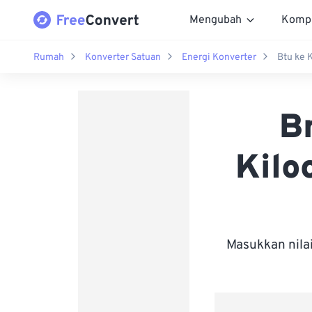
Mengubah
Komp
Rumah
Konverter Satuan
Energi Konverter
Btu ke K
Br
Kilo
Masukkan nila