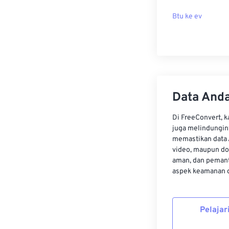
Btu ke ev
Data Anda
Di FreeConvert, 
juga melindungin
memastikan data 
video, maupun do
aman, dan pemant
aspek keamanan d
Pelajar