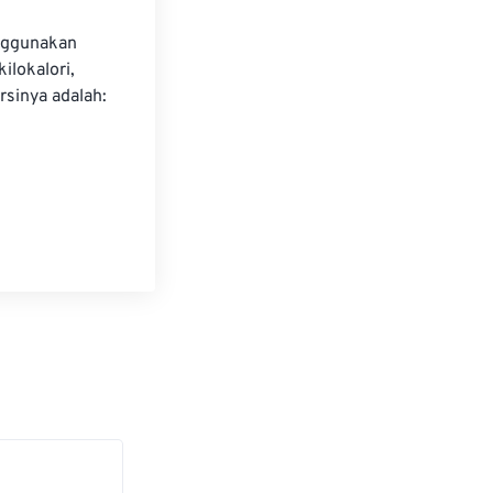
nggunakan 
ilokalori, 
sinya adalah: 
i