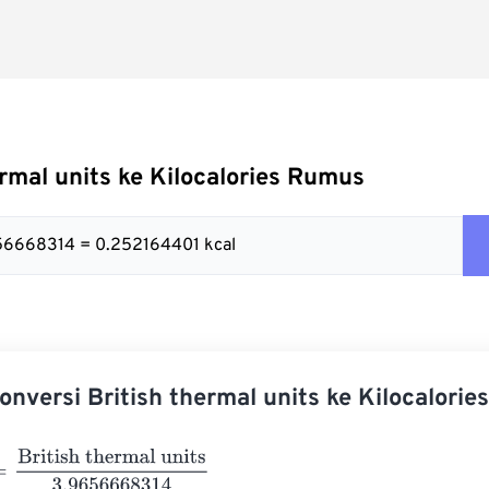
ermal units ke Kilocalories Rumus
656668314 = 0.252164401 kcal
nversi British thermal units ke Kilocalorie
itish thermal units
3.9656668314