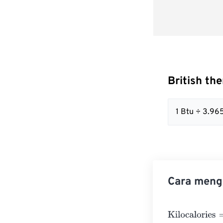
British th
1 Btu ÷ 3.9
Cara mengo
Kilocalories
=
Br