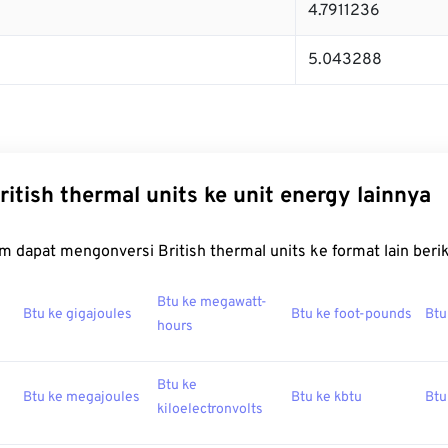
4.7911236
5.043288
ritish thermal units ke unit energy lainnya
 dapat mengonversi British thermal units ke format lain berik
Btu ke megawatt-
Btu ke gigajoules
Btu ke foot-pounds
Btu
hours
Btu ke
Btu ke megajoules
Btu ke kbtu
Btu
kiloelectronvolts