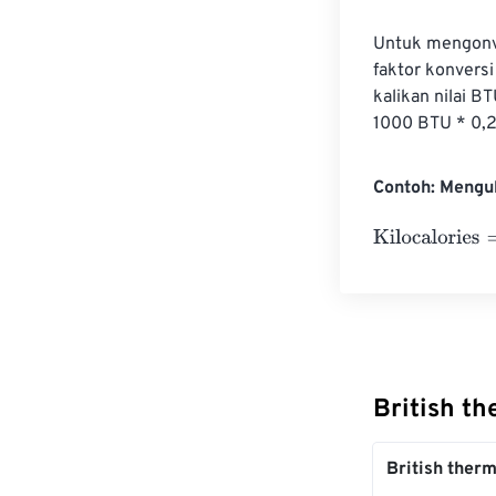
Untuk mengonve
faktor konversi
kalikan nilai B
1000 BTU * 0,2
Contoh: Mengub
Kilocalories
=
10
British th
British therm