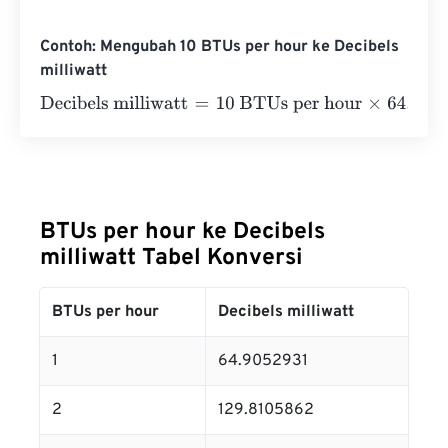
Contoh: Mengubah 10 BTUs per hour ke Decibels
milliwatt
Decibels milliwatt
=
10 BTUs per hour
×
64.9052931
=
649.
BTUs per hour ke Decibels
milliwatt Tabel Konversi
BTUs per hour
Decibels milliwatt
1
64.9052931
2
129.8105862