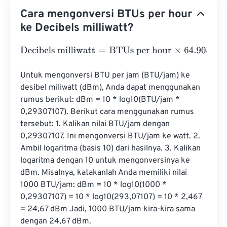
Cara mengonversi BTUs per hour
ke Decibels milliwatt?
Decibels milliwatt
=
BTUs per hour
×
64.9052931
Untuk mengonversi BTU per jam (BTU/jam) ke 
desibel miliwatt (dBm), Anda dapat menggunakan 
rumus berikut: dBm = 10 * log10(BTU/jam * 
0,29307107). Berikut cara menggunakan rumus 
tersebut: 1. Kalikan nilai BTU/jam dengan 
0,29307107. Ini mengonversi BTU/jam ke watt. 2. 
Ambil logaritma (basis 10) dari hasilnya. 3. Kalikan 
logaritma dengan 10 untuk mengonversinya ke 
dBm. Misalnya, katakanlah Anda memiliki nilai 
1000 BTU/jam: dBm = 10 * log10(1000 * 
0,29307107) = 10 * log10(293,07107) = 10 * 2,467 
= 24,67 dBm Jadi, 1000 BTU/jam kira-kira sama 
dengan 24,67 dBm.