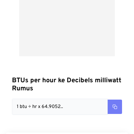
BTUs per hour ke Decibels milliwatt
Rumus
1 btu ÷ hr x 64.9052..