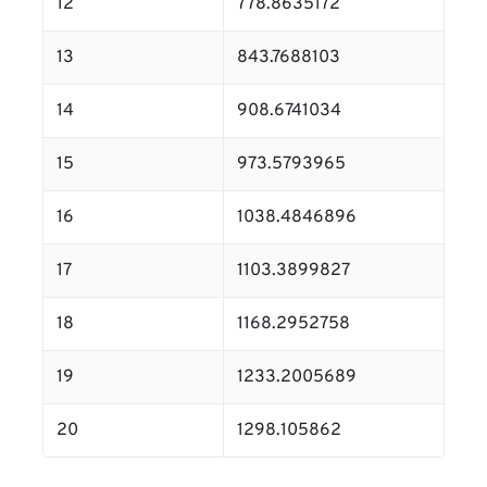
12
778.8635172
13
843.7688103
14
908.6741034
15
973.5793965
16
1038.4846896
17
1103.3899827
18
1168.2952758
19
1233.2005689
20
1298.105862