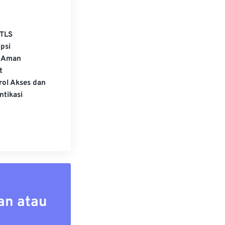
TLS
psi
 Aman
t
rol Akses dan
ntikasi
an atau