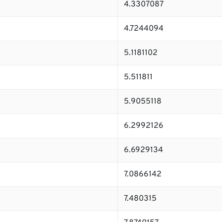
4.3307087
4.7244094
5.1181102
5.511811
5.9055118
6.2992126
6.6929134
7.0866142
7.480315