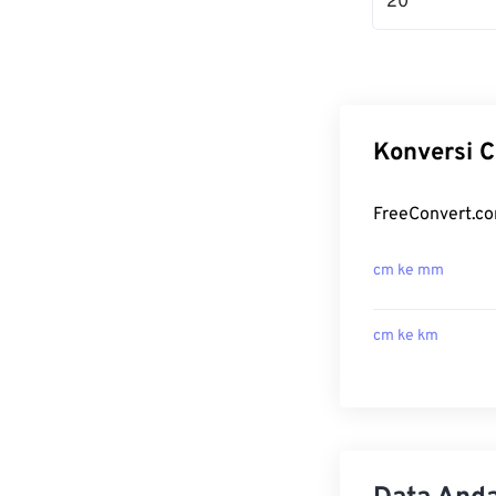
20
Konversi C
FreeConvert.co
cm ke mm
cm ke km