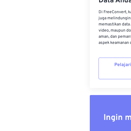
Data Anda
Di FreeConvert, 
juga melindungin
memastikan data 
video, maupun do
aman, dan pemant
aspek keamanan d
Pelajar
Ingin 