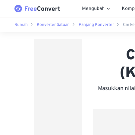
Mengubah
Komp
Rumah
Konverter Satuan
Panjang Konverter
Cm ke
C
(K
Masukkan nila