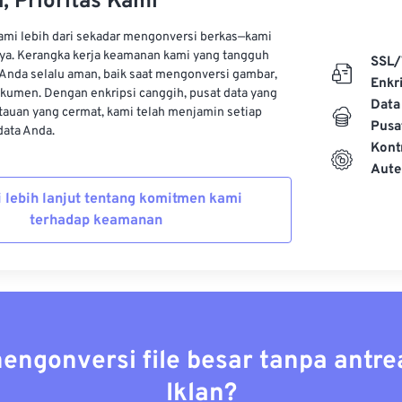
, Prioritas Kami
kami lebih dari sekadar mengonversi berkas—kami
ya. Kerangka kerja keamanan kami yang tangguh
SSL/
Anda selalu aman, baik saat mengonversi gambar,
Enkri
kumen. Dengan enkripsi canggih, pusat data yang
Data
auan yang cermat, kami telah menjamin setiap
Pusa
ata Anda.
Kont
Aute
i lebih lanjut tentang komitmen kami
terhadap keamanan
mengonversi file besar tanpa antre
Iklan?