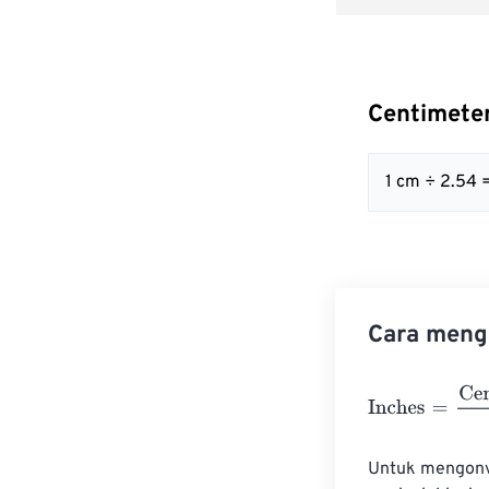
Centimete
1 cm ÷ 2.54 
Cara mengo
Inches
=
Centim
Untuk mengonve