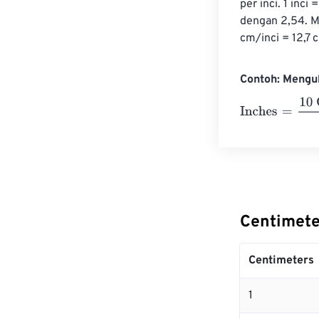
per inci. 1 inc
dengan 2,54. Mi
cm/inci = 12,7 
Contoh: Mengu
Inches
=
10 Cen
Centimete
Centimeters
1