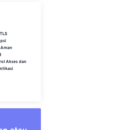
TLS
psi
 Aman
t
rol Akses dan
ntikasi