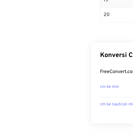
19
20
Konversi C
FreeConvert.co
cm ke mm
cm ke nautical-m