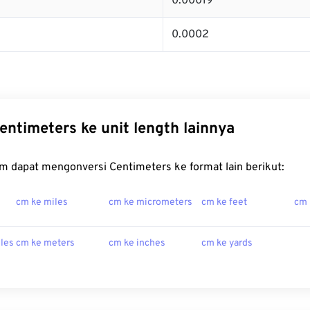
0.00019
0.0002
entimeters ke unit length lainnya
m dapat mengonversi Centimeters ke format lain berikut:
cm ke miles
cm ke micrometers
cm ke feet
cm 
iles
cm ke meters
cm ke inches
cm ke yards