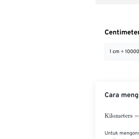
Centimete
1 cm ÷ 1000
Cara mengo
Kilometers
=
Ce
Untuk mengonve