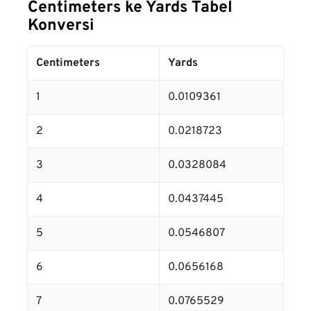
Centimeters ke Yards Tabel
Konversi
Centimeters
Yards
1
0.0109361
2
0.0218723
3
0.0328084
4
0.0437445
5
0.0546807
6
0.0656168
7
0.0765529