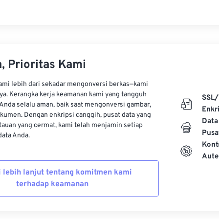
, Prioritas Kami
kami lebih dari sekadar mengonversi berkas—kami
ya. Kerangka kerja keamanan kami yang tangguh
SSL/
Anda selalu aman, baik saat mengonversi gambar,
Enkri
kumen. Dengan enkripsi canggih, pusat data yang
Data
auan yang cermat, kami telah menjamin setiap
Pusa
ata Anda.
Kont
Aute
i lebih lanjut tentang komitmen kami
terhadap keamanan