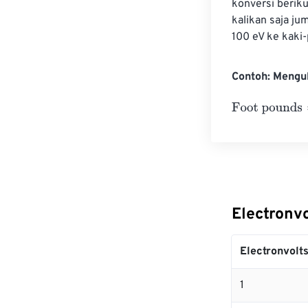
konversi beriku
kalikan saja ju
100 eV ke kaki-
Contoh: Mengub
Foot pounds
=
1
Electronvo
Electronvolt
1