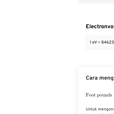
Electronvo
1 eV ÷ 84623
Cara mengo
Foot pounds
=
E
Untuk mengonver