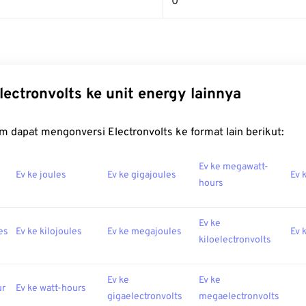
0
lectronvolts ke unit energy lainnya
m dapat mengonversi Electronvolts ke format lain berikut:
Ev ke megawatt-
Ev ke joules
Ev ke gigajoules
Ev 
hours
Ev ke
es
Ev ke kilojoules
Ev ke megajoules
Ev 
kiloelectronvolts
Ev ke
Ev ke
ur
Ev ke watt-hours
gigaelectronvolts
megaelectronvolts