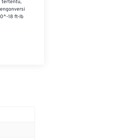
 tertentu, 
mengonversi 
0^-18 ft-lb