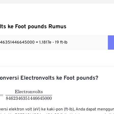
lts ke Foot pounds Rumus
46351446645000 = 1.1817e - 19 ft-lb
nversi Electronvolts ke Foot pounds?
lectronvolts
8462346351446645000
si elektron volt (eV) ke kaki-pon (ft-lb), Anda dapat menggun