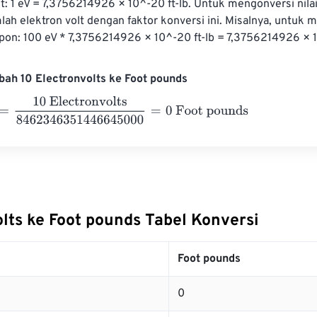
t: 1 eV = 7,3756214926 × 10^-20 ft-lb. Untuk mengonversi nilai
mlah elektron volt dengan faktor konversi ini. Misalnya, untuk 
pon: 100 eV * 7,3756214926 × 10^-20 ft-lb = 7,3756214926 × 1
ah 10 Electronvolts ke Foot pounds
0 Electronvolts
8462346351446645000
=
0
Foot pounds
lts ke Foot pounds Tabel Konversi
s
Foot pounds
0