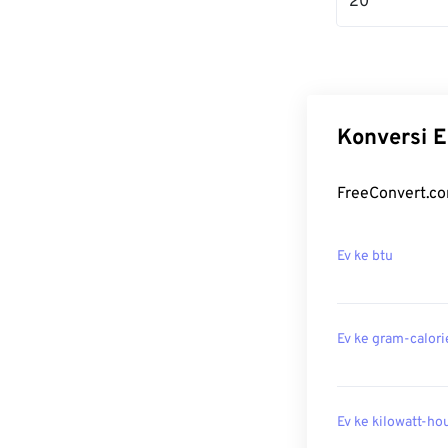
20
Konversi E
FreeConvert.co
Ev ke btu
Ev ke gram-calori
Ev ke kilowatt-ho