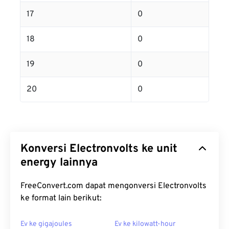
17
0
18
0
19
0
20
0
Konversi Electronvolts ke unit
energy lainnya
FreeConvert.com dapat mengonversi Electronvolts
ke format lain berikut:
Ev ke gigajoules
Ev ke kilowatt-hour