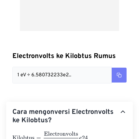
Electronvolts ke Kilobtus Rumus
1 eV ÷ 6.580732233e2..
Cara mengonversi Electronvolts
ke Kilobtus?
Kilobtus
=
Electronvolts
6.580732233
e
24