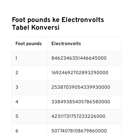
Foot pounds ke Electronvolts
Tabel Konversi
Foot pounds
Electronvolts
1
8462346351446645000
2
16924692702893290000
3
25387039054339930000
4
33849385405786580000
5
42311731757233226000
6
50774078108679860000