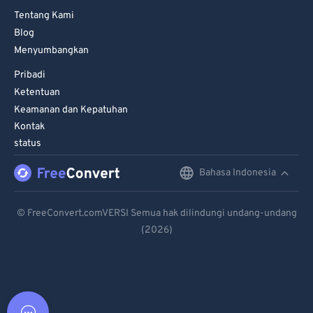
Tentang Kami
Blog
Menyumbangkan
Pribadi
Ketentuan
Keamanan dan Kepatuhan
Kontak
status
Bahasa Indonesia
English
Deutsch
© FreeConvert.comVERSI Semua hak dilindungi undang-undang
(2026)
Español
Français
Português