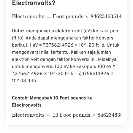
Electronvolts?
Electronvolts
=
Foot pounds
×
8462346351446645000
Untuk mengonversi elektron volt (eV) ke kaki-pon 
(ft-lb), Anda dapat menggunakan faktor konversi 
berikut: 1 eV = 7,3756214926 × 10^-20 ft-lb. Untuk 
mengonversi nilai tertentu, kalikan saja jumlah 
elektron volt dengan faktor konversi ini. Misalnya, 
untuk mengonversi 100 eV ke kaki-pon: 100 eV * 
7,3756214926 × 10^-20 ft-lb = 7,3756214926 × 
10^-18 ft-lb
Contoh: Mengubah 10 Foot pounds ke
Electronvolts
Electronvolts
=
10 Foot pounds
×
846234635144664500