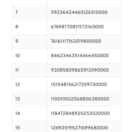
7
59236424460126510000
8
67698770811573160000
9
76161117163019800000
10
84623463514466450000
11
93085809865913090000
12
101548156217359730000
13
110010502568806380000
14
118472848920253020000
15
126935195271699680000