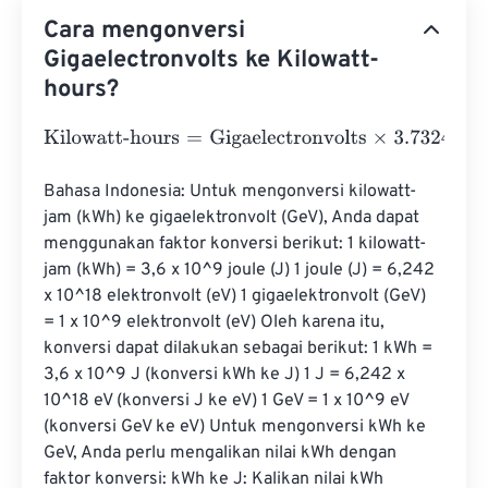
Cara mengonversi
Gigaelectronvolts ke Kilowatt-
hours?
Kilowatt-hours
=
Gigaelectronvolts
×
3.73248478285282
Bahasa Indonesia: Untuk mengonversi kilowatt-
jam (kWh) ke gigaelektronvolt (GeV), Anda dapat 
menggunakan faktor konversi berikut: 1 kilowatt-
jam (kWh) = 3,6 x 10^9 joule (J) 1 joule (J) = 6,242 
x 10^18 elektronvolt (eV) 1 gigaelektronvolt (GeV) 
= 1 x 10^9 elektronvolt (eV) Oleh karena itu, 
konversi dapat dilakukan sebagai berikut: 1 kWh = 
3,6 x 10^9 J (konversi kWh ke J) 1 J = 6,242 x 
10^18 eV (konversi J ke eV) 1 GeV = 1 x 10^9 eV 
(konversi GeV ke eV) Untuk mengonversi kWh ke 
GeV, Anda perlu mengalikan nilai kWh dengan 
faktor konversi: kWh ke J: Kalikan nilai kWh 