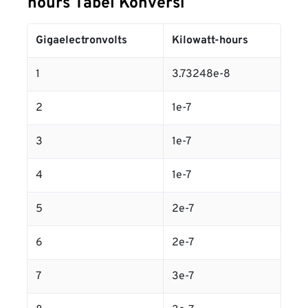
hours Tabel Konversi
Gigaelectronvolts
Kilowatt-hours
1
3.73248e-8
2
1e-7
3
1e-7
4
1e-7
5
2e-7
6
2e-7
7
3e-7