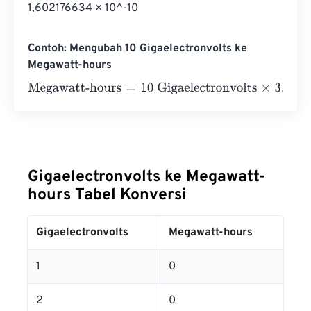
1,602176634 × 10^-10
Contoh: Mengubah 10 Gigaelectronvolts ke
Megawatt-hours
Megawatt-hours
=
10 Gigaelectronvolts
×
3.73248478285
Gigaelectronvolts ke Megawatt-
hours Tabel Konversi
Gigaelectronvolts
Megawatt-hours
1
0
2
0