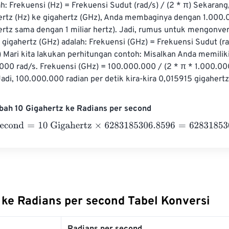
ah: Frekuensi (Hz) = Frekuensi Sudut (rad/s) / (2 * π) Sekarang
rtz (Hz) ke gigahertz (GHz), Anda membaginya dengan 1.000.
ertz sama dengan 1 miliar hertz). Jadi, rumus untuk mengonvers
e gigahertz (GHz) adalah: Frekuensi (GHz) = Frekuensi Sudut (rad
 Mari kita lakukan perhitungan contoh: Misalkan Anda memiliki
000 rad/s. Frekuensi (GHz) = 100.000.000 / (2 * π * 1.000.00
di, 100.000.000 radian per detik kira-kira 0,015915 gigahertz
bah 10 Gigahertz ke Radians per second
cond
=
10 Gigahertz
×
6283185306.8596
=
62831853068.596
R
 ke Radians per second Tabel Konversi