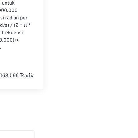
, untuk 
000.000 
i radian per 
/s) / (2 * π * 
 frekuensi 
0.000) ≈ 
.
adians per second