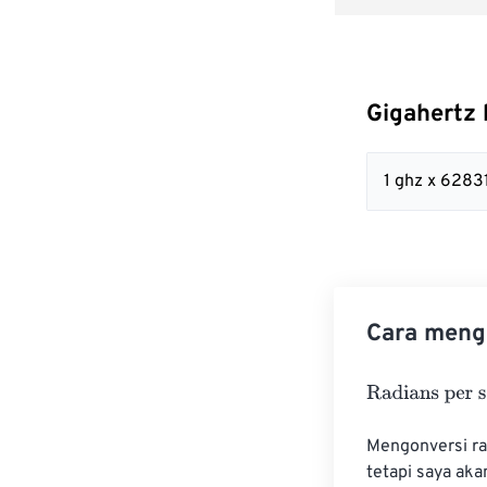
Gigahertz
1 ghz x 628
Cara mengo
Radians per se
Mengonversi rad
tetapi saya ak