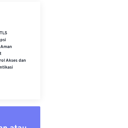
TLS
psi
 Aman
t
rol Akses dan
ntikasi