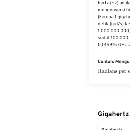
hertz (Hz) adal
mengonversi he
(karena 1 gigah
detik (rad/s) k
1.000.000.000)
sudut 100.000.
0,015915 GHz Ja
Contoh: Mengu
Radians per se
Gigahertz