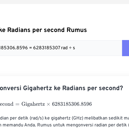
 ke Radians per second Rumus
3185306.8596 = 6283185307 rad ÷ s
nversi Gigahertz ke Radians per second?
cond
=
Gigahertz
×
6283185306.8596
ian per detik (rad/s) ke gigahertz (GHz) melibatkan sedikit m
an memandu Anda. Rumus untuk mengonversi radian per detik (