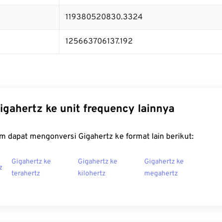
119380520830.3324
125663706137.192
igahertz ke unit frequency lainnya
m dapat mengonversi Gigahertz ke format lain berikut:
Gigahertz ke
Gigahertz ke
Gigahertz ke
z
terahertz
kilohertz
megahertz