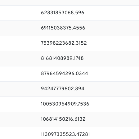
62831853068.596
69115038375.4556
75398223682.3152
81681408989.1748
87964594296.0344
94247779602.894
100530964909.7536
106814150216.6132
113097335523.47281