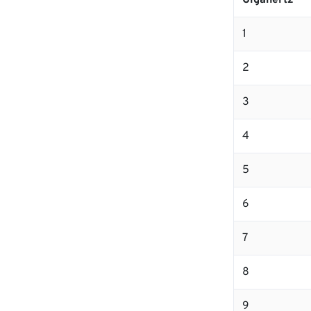
Gigahertz
1
2
3
4
5
6
7
8
9