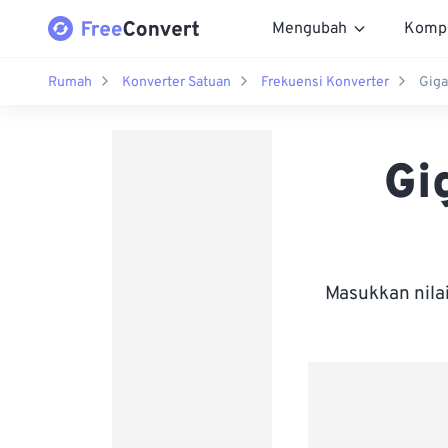
Mengubah
Komp
Rumah
Konverter Satuan
Frekuensi Konverter
Giga
Gi
Masukkan nila