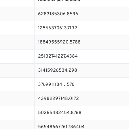
Radians per second
6283185306.8596
12566370613.7192
18849555920.5788
25132741227.4384
31415926534.298
37699111841.1576
43982297148.0172
50265482454.8768
56548667761.736404