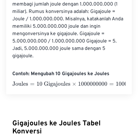
membagi jumlah joule dengan 1.000.000.000 (1 
miliar). Rumus konversinya adalah: Gigajoule = 
Joule / 1.000.000.000. Misalnya, katakanlah Anda 
memiliki 5.000.000.000 joule dan ingin 
mengonversinya ke gigajoule. Gigajoule = 
5.000.000.000 / 1.000.000.000 Gigajoule = 5. 
Jadi, 5.000.000.000 joule sama dengan 5 
gigajoule.
Contoh: Mengubah 10 Gigajoules ke Joules
Joules
=
10 Gigajoules
×
1000000000
=
10000000000
Jou
Gigajoules ke Joules Tabel
Konversi