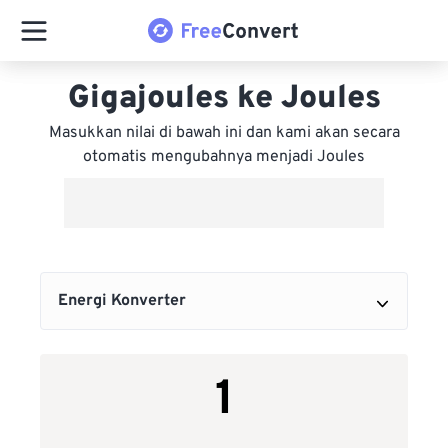
Gigajoules ke Joules
Masukkan nilai di bawah ini dan kami akan secara
otomatis mengubahnya menjadi Joules