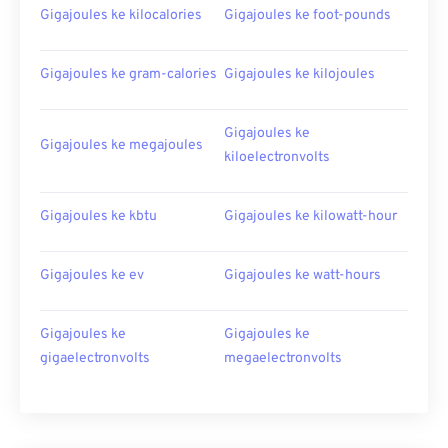
Gigajoules ke kilocalories
Gigajoules ke foot-pounds
Gigajoules ke gram-calories
Gigajoules ke kilojoules
Gigajoules ke
Gigajoules ke megajoules
kiloelectronvolts
Gigajoules ke kbtu
Gigajoules ke kilowatt-hour
Gigajoules ke ev
Gigajoules ke watt-hours
Gigajoules ke
Gigajoules ke
gigaelectronvolts
megaelectronvolts