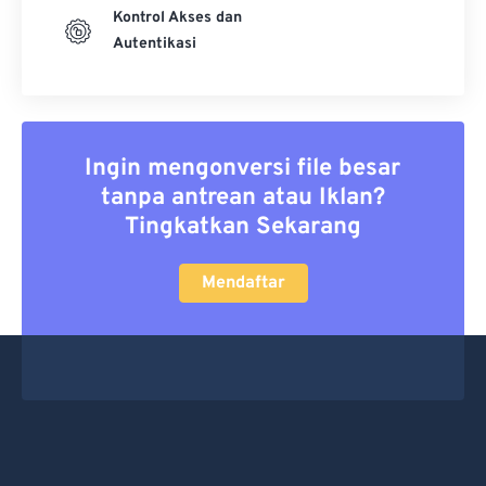
Kontrol Akses dan
Autentikasi
Ingin mengonversi file besar
tanpa antrean atau Iklan?
Tingkatkan Sekarang
Mendaftar