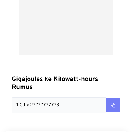
Gigajoules ke Kilowatt-hours
Rumus
1 GJ x 277.77777778 ..