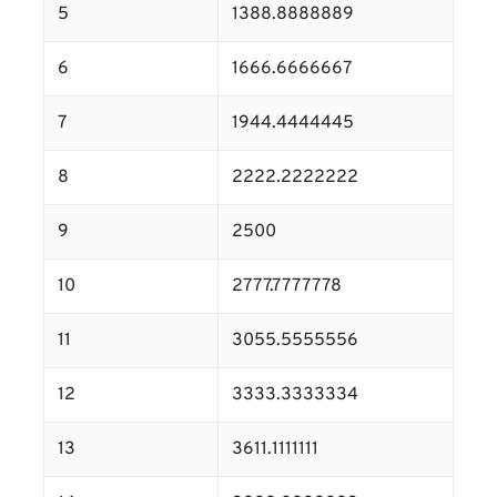
5
1388.8888889
6
1666.6666667
7
1944.4444445
8
2222.2222222
9
2500
10
2777.7777778
11
3055.5555556
12
3333.3333334
13
3611.1111111