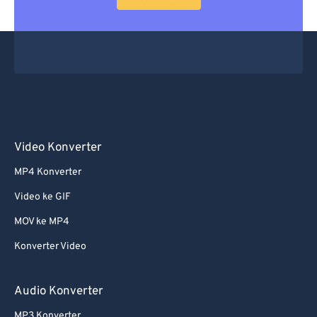
Video Konverter
MP4 Konverter
Video ke GIF
MOV ke MP4
Konverter Video
Audio Konverter
MP3 Konverter