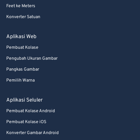
Feet ke Meters
Konverter Satuan
Aplikasi Web
Pembuat Kolase
Pengubah Ukuran Gambar
Pangkas Gambar
Pemilih Warna
Aplikasi Seluler
Pembuat Kolase Android
Pembuat Kolase iOS
Konverter Gambar Android