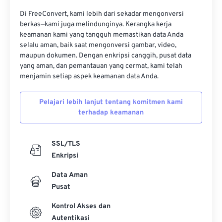
Di FreeConvert, kami lebih dari sekadar mengonversi
berkas—kami juga melindunginya. Kerangka kerja
keamanan kami yang tangguh memastikan data Anda
selalu aman, baik saat mengonversi gambar, video,
maupun dokumen. Dengan enkripsi canggih, pusat data
yang aman, dan pemantauan yang cermat, kami telah
menjamin setiap aspek keamanan data Anda.
Pelajari lebih lanjut tentang komitmen kami
terhadap keamanan
SSL/TLS
Enkripsi
Data Aman
Pusat
Kontrol Akses dan
Autentikasi