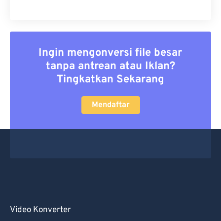
Ingin mengonversi file besar
tanpa antrean atau Iklan?
Tingkatkan Sekarang
Mendaftar
Video Konverter