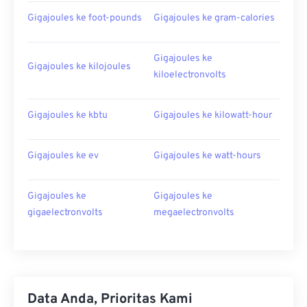
Gigajoules ke foot-pounds
Gigajoules ke gram-calories
Gigajoules ke
Gigajoules ke kilojoules
kiloelectronvolts
Gigajoules ke kbtu
Gigajoules ke kilowatt-hour
Gigajoules ke ev
Gigajoules ke watt-hours
Gigajoules ke
Gigajoules ke
gigaelectronvolts
megaelectronvolts
Data Anda, Prioritas Kami