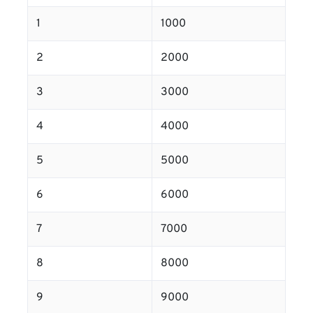
1
1000
2
2000
3
3000
4
4000
5
5000
6
6000
7
7000
8
8000
9
9000