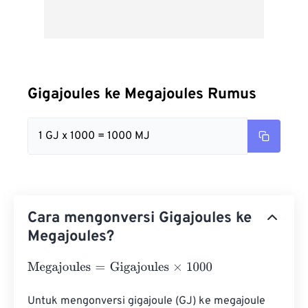
Gigajoules ke Megajoules Rumus
1 GJ x 1000 = 1000 MJ
Cara mengonversi Gigajoules ke
Megajoules?
Megajoules
=
Gigajoules
×
1000
Untuk mengonversi gigajoule (GJ) ke megajoule 