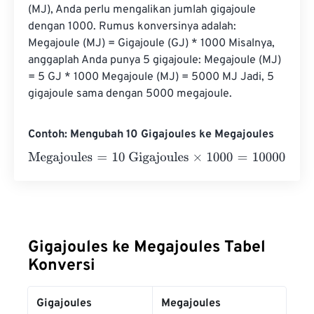
(MJ), Anda perlu mengalikan jumlah gigajoule 
dengan 1000. Rumus konversinya adalah: 
Megajoule (MJ) = Gigajoule (GJ) * 1000 Misalnya, 
anggaplah Anda punya 5 gigajoule: Megajoule (MJ) 
= 5 GJ * 1000 Megajoule (MJ) = 5000 MJ Jadi, 5 
gigajoule sama dengan 5000 megajoule.
Contoh: Mengubah 10 Gigajoules ke Megajoules
Megajoules
=
10 Gigajoules
×
1000
=
10000
Megajoules
Gigajoules ke Megajoules Tabel
Konversi
Gigajoules
Megajoules