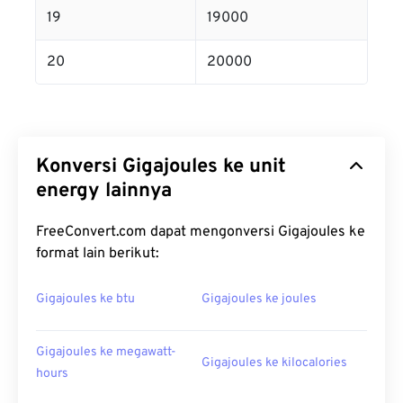
19
19000
20
20000
Konversi Gigajoules ke unit
energy lainnya
FreeConvert.com dapat mengonversi Gigajoules ke
format lain berikut:
Gigajoules ke btu
Gigajoules ke joules
Gigajoules ke megawatt-
Gigajoules ke kilocalories
hours