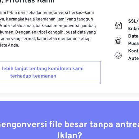
, Prioritas Kami
kami lebih dari sekadar mengonversi berkas—kami
ya. Kerangka kerja keamanan kami yang tangguh
SSL/
Anda selalu aman, baik saat mengonversi gambar,
Enkri
kumen. Dengan enkripsi canggih, pusat data yang
Data
auan yang cermat, kami telah menjamin setiap
Pusa
ata Anda.
Kont
Aute
i lebih lanjut tentang komitmen kami
terhadap keamanan
mengonversi file besar tanpa antre
Iklan?