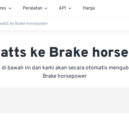
res
Peralatan
API
Harga
watts ke Brake horsepower
atts ke Brake hors
i di bawah ini dan kami akan secara otomatis mengu
Brake horsepower