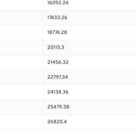
16092.24
17433.26
18774.28
20115.3
21456.32
22797.34
24138.36
25479.38
26820.4