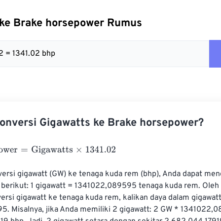
 ke Brake horsepower Rumus
02 = 1341.02 bhp
onversi Gigawatts ke Brake horsepower?
wer
=
Gigawatts
×
1341.02
rsi gigawatt (GW) ke tenaga kuda rem (bhp), Anda dapat me
 berikut: 1 gigawatt = 1341022,089595 tenaga kuda rem. Oleh k
rsi gigawatt ke tenaga kuda rem, kalikan daya dalam gigawat
. Misalnya, jika Anda memiliki 2 gigawatt: 2 GW * 1341022