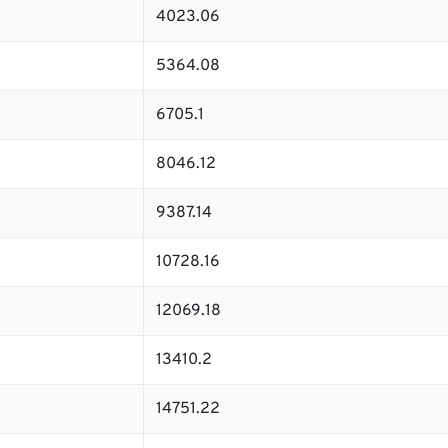
4023.06
5364.08
6705.1
8046.12
9387.14
10728.16
12069.18
13410.2
14751.22