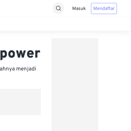
Masuk
Mendaftar
epower
bahnya menjadi