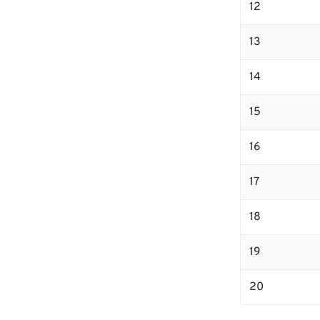
12
13
14
15
16
17
18
19
20