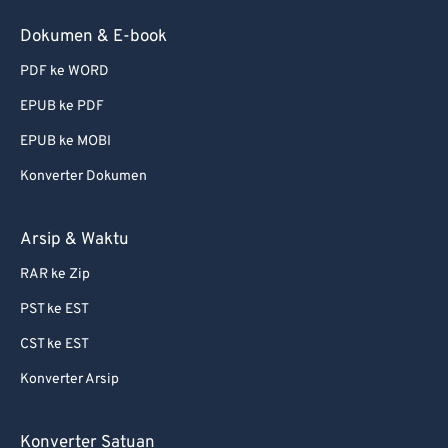
Dokumen & E-book
PDF ke WORD
EPUB ke PDF
EPUB ke MOBI
Konverter Dokumen
Arsip & Waktu
RAR ke Zip
PST ke EST
CST ke EST
Konverter Arsip
Konverter Satuan