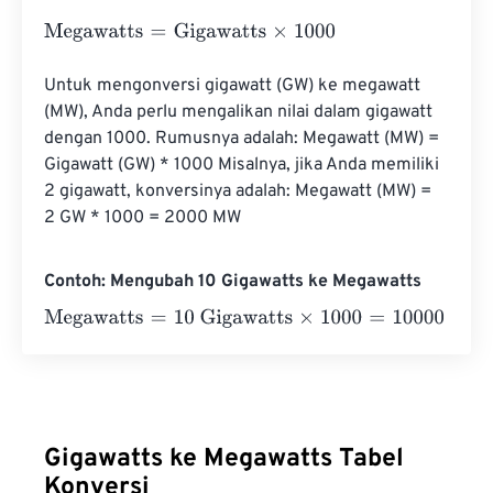
Megawatts
=
Gigawatts
×
1000
Untuk mengonversi gigawatt (GW) ke megawatt 
(MW), Anda perlu mengalikan nilai dalam gigawatt 
dengan 1000. Rumusnya adalah: Megawatt (MW) = 
Gigawatt (GW) * 1000 Misalnya, jika Anda memiliki 
2 gigawatt, konversinya adalah: Megawatt (MW) = 
2 GW * 1000 = 2000 MW
Contoh: Mengubah 10 Gigawatts ke Megawatts
Megawatts
=
10 Gigawatts
×
1000
=
10000
Megawatts
Gigawatts ke Megawatts Tabel
Konversi