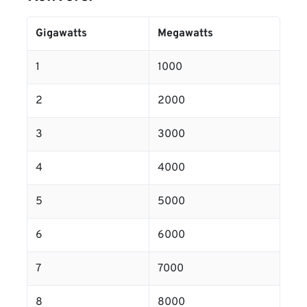
Gigawatts
Megawatts
1
1000
2
2000
3
3000
4
4000
5
5000
6
6000
7
7000
8
8000