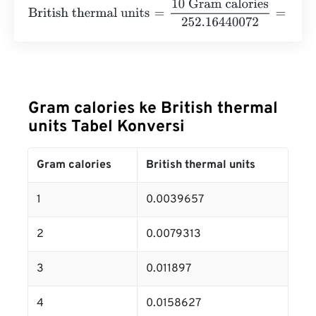
British thermal units
=
10 Gram calories
252.16440072
=
0
Gram calories ke British thermal
units Tabel Konversi
Gram calories
British thermal units
1
0.0039657
2
0.0079313
3
0.011897
4
0.0158627