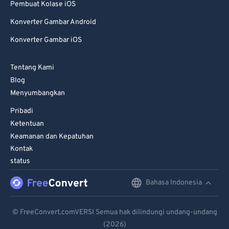
Pembuat Kolase iOS
Konverter Gambar Android
Konverter Gambar iOS
Tentang Kami
Blog
Menyumbangkan
Pribadi
Ketentuan
Keamanan dan Kepatuhan
Kontak
status
Bahasa Indonesia
English
Deutsch
© FreeConvert.comVERSI Semua hak dilindungi undang-undang
(2026)
Español