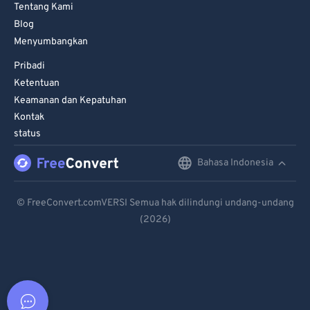
Tentang Kami
Blog
Menyumbangkan
Pribadi
Ketentuan
Keamanan dan Kepatuhan
Kontak
status
Bahasa Indonesia
English
Deutsch
© FreeConvert.comVERSI Semua hak dilindungi undang-undang
(2026)
Español
Français
Português
Italiano