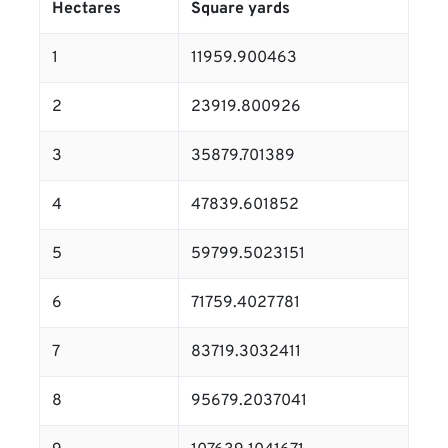
Hectares
Square yards
1
11959.900463
2
23919.800926
3
35879.701389
4
47839.601852
5
59799.5023151
6
71759.4027781
7
83719.3032411
8
95679.2037041