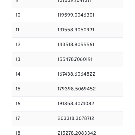
9
107639.1041671
10
119599.0046301
11
131558.9050931
12
143518.8055561
13
155478.7060191
14
167438.6064822
15
179398.5069452
16
191358.4074082
17
203318.3078712
18
215278.2083342