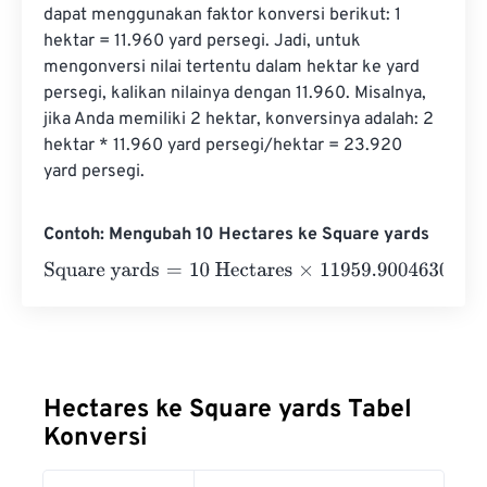
dapat menggunakan faktor konversi berikut: 1 
hektar = 11.960 yard persegi. Jadi, untuk 
mengonversi nilai tertentu dalam hektar ke yard 
persegi, kalikan nilainya dengan 11.960. Misalnya, 
jika Anda memiliki 2 hektar, konversinya adalah: 2 
hektar * 11.960 yard persegi/hektar = 23.920 
yard persegi.
Contoh: Mengubah 10 Hectares ke Square yards
Square yards
=
10 Hectares
×
11959.900463011
=
119599.0
Hectares ke Square yards Tabel
Konversi