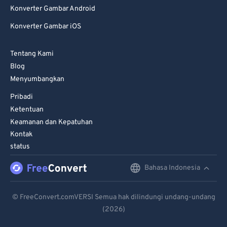
Konverter Gambar Android
Konverter Gambar iOS
Tentang Kami
Blog
Menyumbangkan
Pribadi
Ketentuan
Keamanan dan Kepatuhan
Kontak
status
Bahasa Indonesia
English
Deutsch
© FreeConvert.comVERSI Semua hak dilindungi undang-undang
(2026)
Español