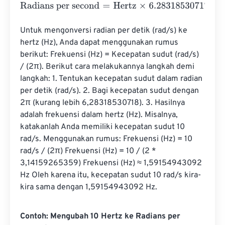
Radians per second
=
Hertz
×
6.2831853071796
Untuk mengonversi radian per detik (rad/s) ke 
hertz (Hz), Anda dapat menggunakan rumus 
berikut: Frekuensi (Hz) = Kecepatan sudut (rad/s) 
/ (2π). Berikut cara melakukannya langkah demi 
langkah: 1. Tentukan kecepatan sudut dalam radian 
per detik (rad/s). 2. Bagi kecepatan sudut dengan 
2π (kurang lebih 6,28318530718). 3. Hasilnya 
adalah frekuensi dalam hertz (Hz). Misalnya, 
katakanlah Anda memiliki kecepatan sudut 10 
rad/s. Menggunakan rumus: Frekuensi (Hz) = 10 
rad/s / (2π) Frekuensi (Hz) = 10 / (2 * 
3,14159265359) Frekuensi (Hz) ≈ 1,59154943092 
Hz Oleh karena itu, kecepatan sudut 10 rad/s kira-
kira sama dengan 1,59154943092 Hz.
Contoh: Mengubah 10 Hertz ke Radians per