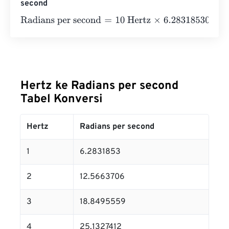
second
Radians per second
=
10 Hertz
×
6.2831853071796
=
62.83
Hertz ke Radians per second
Tabel Konversi
Hertz
Radians per second
1
6.2831853
2
12.5663706
3
18.8495559
4
25.1327412