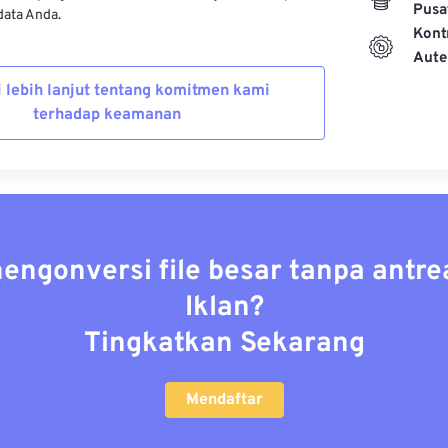
Pusa
ata Anda.
Kont
Aute
i lebih lanjut tentang komitmen kami
terhadap keamanan
mengonversi file besar tanpa antre
Iklan?
Tingkatkan Sekarang
Mendaftar