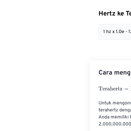
Hertz ke 
1 hz x 1.0e - 
Cara mengo
Terahertz
=
Hert
Untuk mengonver
terahertz denga
Anda memiliki f
2.000.000.000