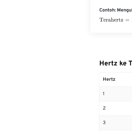
Contoh: Mengu
Terahertz
=
10 H
Hertz ke 
Hertz
1
2
3