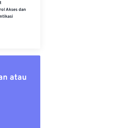
t
rol Akses dan
ntikasi
an atau