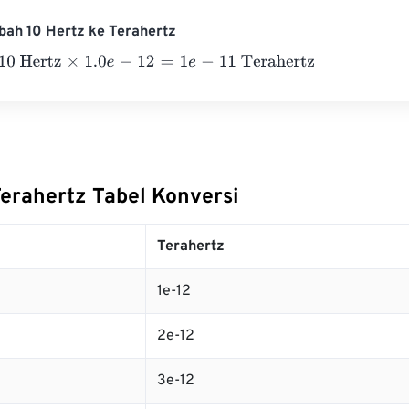
bah 10 Hertz ke Terahertz
ertz
×
1.0
e
-
12
=
1
e
-
11
Terahertz
Terahertz Tabel Konversi
Terahertz
1e-12
2e-12
3e-12