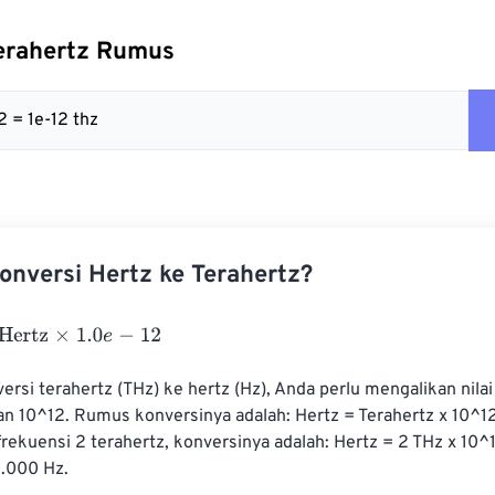
Terahertz Rumus
12 = 1e-12 thz
nversi Hertz ke Terahertz?
z
×
1.0
e
-
12
si terahertz (THz) ke hertz (Hz), Anda perlu mengalikan nilai
n 10^12. Rumus konversinya adalah: Hertz = Terahertz x 10^12.
rekuensi 2 terahertz, konversinya adalah: Hertz = 2 THz x 10^1
.000 Hz.