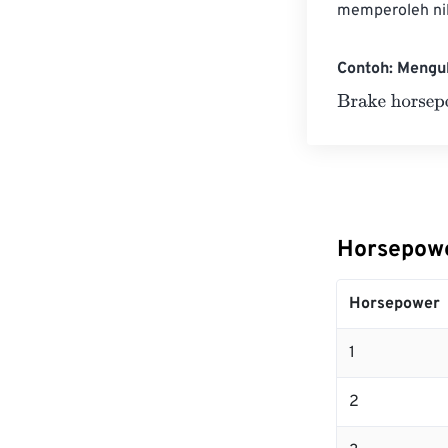
memperoleh nil
Contoh: Mengu
Brake horsepo
Horsepowe
Horsepower
1
2