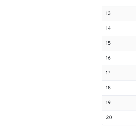
13
14
15
16
17
18
19
20