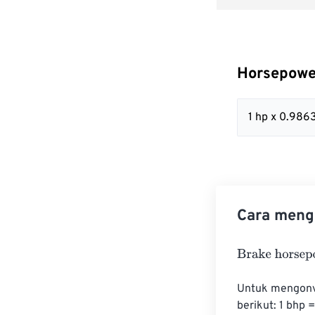
Horsepowe
1 hp x 0.986
Cara meng
Brake horsepo
Untuk mengonve
berikut: 1 bhp