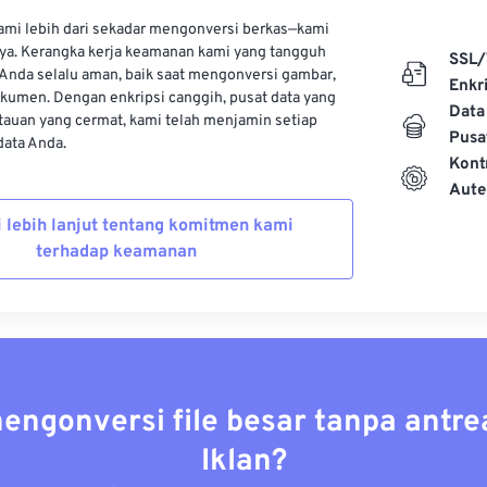
kami lebih dari sekadar mengonversi berkas—kami
ya. Kerangka kerja keamanan kami yang tangguh
SSL/
Anda selalu aman, baik saat mengonversi gambar,
Enkri
kumen. Dengan enkripsi canggih, pusat data yang
Data
auan yang cermat, kami telah menjamin setiap
Pusa
ata Anda.
Kont
Aute
i lebih lanjut tentang komitmen kami
terhadap keamanan
mengonversi file besar tanpa antre
Iklan?