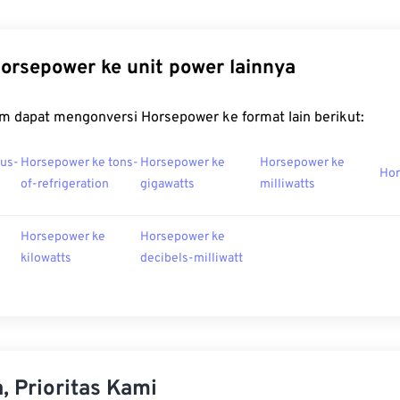
orsepower ke unit power lainnya
m dapat mengonversi Horsepower ke format lain berikut:
tus-
Horsepower ke tons-
Horsepower ke
Horsepower ke
Hor
of-refrigeration
gigawatts
milliwatts
Horsepower ke
Horsepower ke
kilowatts
decibels-milliwatt
, Prioritas Kami