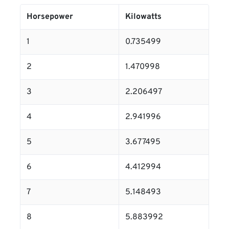
Horsepower
Kilowatts
1
0.735499
2
1.470998
3
2.206497
4
2.941996
5
3.677495
6
4.412994
7
5.148493
8
5.883992