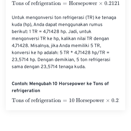
Tons of refrigeration
=
Horsepower
×
0.212121
Untuk mengonversi ton refrigerasi (TR) ke tenaga 
kuda (hp), Anda dapat menggunakan rumus 
berikut: 1 TR = 4,71428 hp. Jadi, untuk 
mengonversi TR ke hp, kalikan nilai TR dengan 
4,71428. Misalnya, jika Anda memiliki 5 TR, 
konversi ke hp adalah: 5 TR * 4,71428 hp/TR = 
23,5714 hp. Dengan demikian, 5 ton refrigerasi 
sama dengan 23,5714 tenaga kuda.
Contoh: Mengubah 10 Horsepower ke Tons of
refrigeration
Tons of refrigeration
=
10 Horsepower
×
0.212121
=
2.12121
T