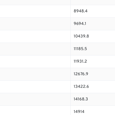
8948.4
9694.1
10439.8
11185.5
11931.2
12676.9
13422.6
14168.3
14914