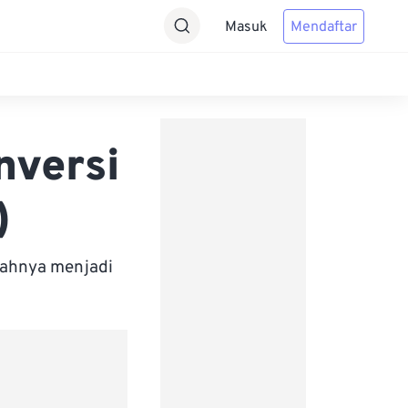
Masuk
Mendaftar
nversi
)
bahnya menjadi