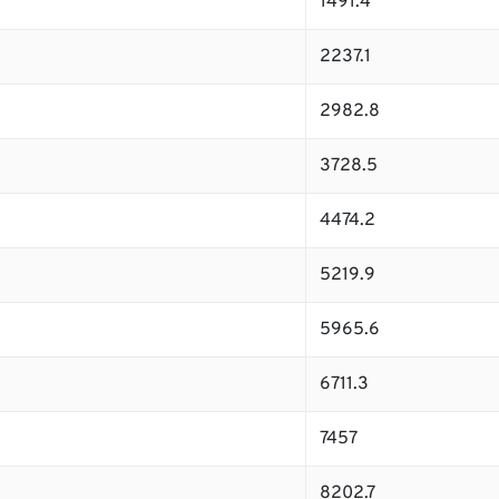
1491.4
2237.1
2982.8
3728.5
4474.2
5219.9
5965.6
6711.3
7457
8202.7