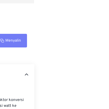
Menyalin
ktor konversi 
si watt ke 