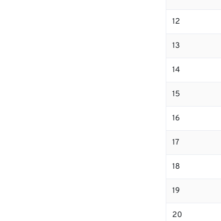
12
13
14
15
16
17
18
19
20