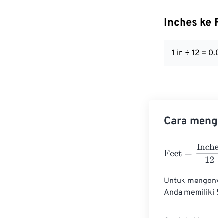
Inches ke
1 in ÷ 12 = 
Cara mengo
Feet
=
Inches
12
Untuk mengonver
Anda memiliki 5 