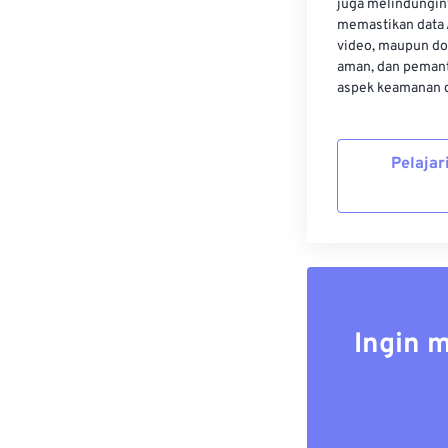
juga melindungin
memastikan data 
video, maupun do
aman, dan pemant
aspek keamanan d
Pelajar
Ingin 