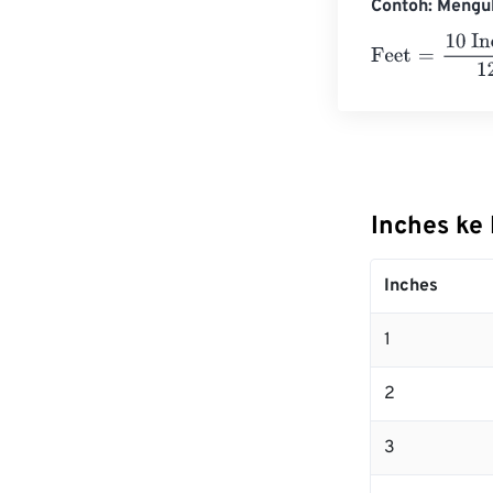
Contoh: Mengub
Feet
=
10 Inches
Inches ke 
Inches
1
2
3