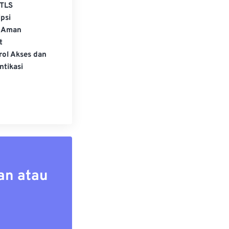
TLS
psi
 Aman
t
rol Akses dan
ntikasi
an atau