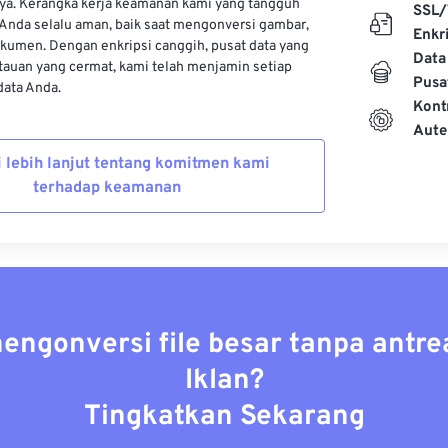
ya. Kerangka kerja keamanan kami yang tangguh
SSL/
Anda selalu aman, baik saat mengonversi gambar,
Enkri
kumen. Dengan enkripsi canggih, pusat data yang
Data
auan yang cermat, kami telah menjamin setiap
Pusa
ata Anda.
Kont
Aute
i lebih lanjut tentang komitmen kami
terhadap keamanan
mengonversi file besar tanpa antre
Iklan?
Tingkatkan Sekarang