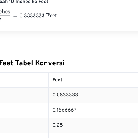
ah 10 Inches ke Feet
12
=
0.8333333
Feet
Feet Tabel Konversi
Feet
0.0833333
0.1666667
0.25