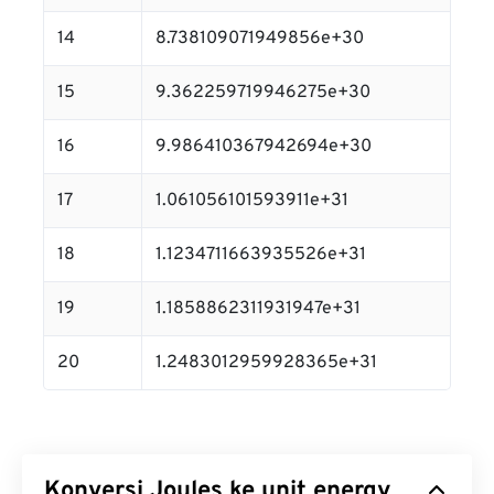
14
8.738109071949856e+30
15
9.362259719946275e+30
16
9.986410367942694e+30
17
1.061056101593911e+31
18
1.1234711663935526e+31
19
1.1858862311931947e+31
20
1.2483012959928365e+31
Konversi Joules ke unit energy