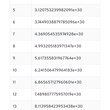
5
3.120753239982091e+30
6
3.7449038879785096e+30
7
4.369054535974928e+30
8
4.993205183971347e+30
9
5.617355831967764e+30
10
6.241506479964183e+30
11
6.865657127960601e+30
12
7.489807775957019e+30
13
8.113958423953438e+30