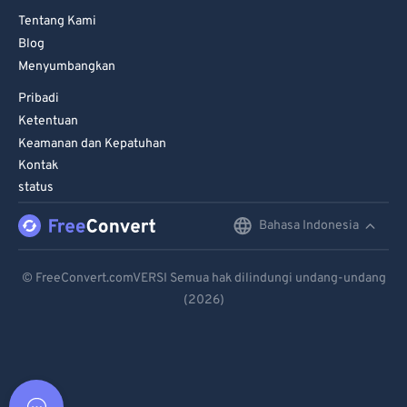
Tentang Kami
Blog
Menyumbangkan
Pribadi
Ketentuan
Keamanan dan Kepatuhan
Kontak
status
Bahasa Indonesia
English
Deutsch
© FreeConvert.comVERSI Semua hak dilindungi undang-undang
(2026)
Español
Français
Português