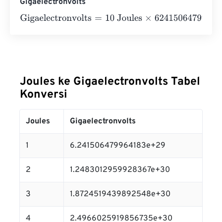
Gigaelectronvolts
Gigaelectronvolts
=
10 Joules
×
62415064799641832000
Joules ke Gigaelectronvolts Tabel
Konversi
Joules
Gigaelectronvolts
1
6.241506479964183e+29
2
1.2483012959928367e+30
3
1.8724519439892548e+30
4
2.4966025919856735e+30