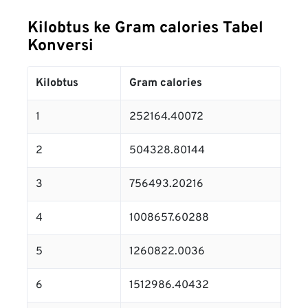
Kilobtus ke Gram calories Tabel
Konversi
Kilobtus
Gram calories
1
252164.40072
2
504328.80144
3
756493.20216
4
1008657.60288
5
1260822.0036
6
1512986.40432