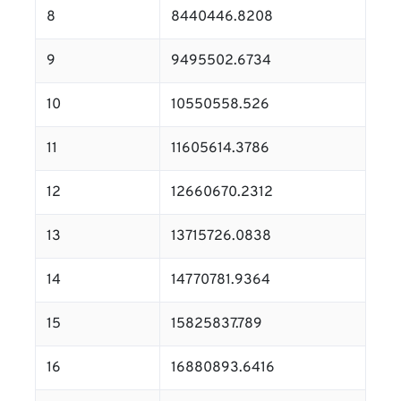
8
8440446.8208
9
9495502.6734
10
10550558.526
11
11605614.3786
12
12660670.2312
13
13715726.0838
14
14770781.9364
15
15825837.789
16
16880893.6416