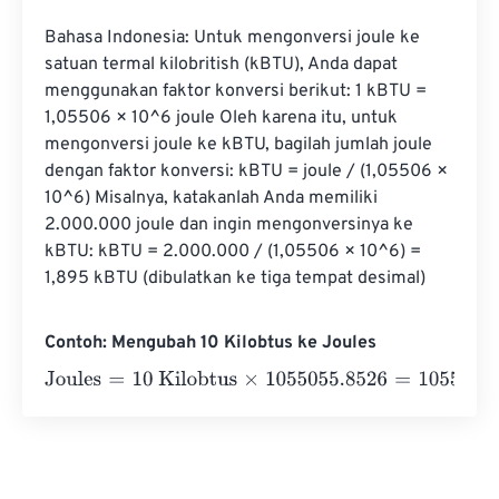
Bahasa Indonesia: Untuk mengonversi joule ke 
satuan termal kilobritish (kBTU), Anda dapat 
menggunakan faktor konversi berikut: 1 kBTU = 
1,05506 × 10^6 joule Oleh karena itu, untuk 
mengonversi joule ke kBTU, bagilah jumlah joule 
dengan faktor konversi: kBTU = joule / (1,05506 × 
10^6) Misalnya, katakanlah Anda memiliki 
2.000.000 joule dan ingin mengonversinya ke 
kBTU: kBTU = 2.000.000 / (1,05506 × 10^6) = 
1,895 kBTU (dibulatkan ke tiga tempat desimal)
Contoh: Mengubah 10 Kilobtus ke Joules
Joules
=
10 Kilobtus
×
1055055.8526
=
10550558.526
Jou