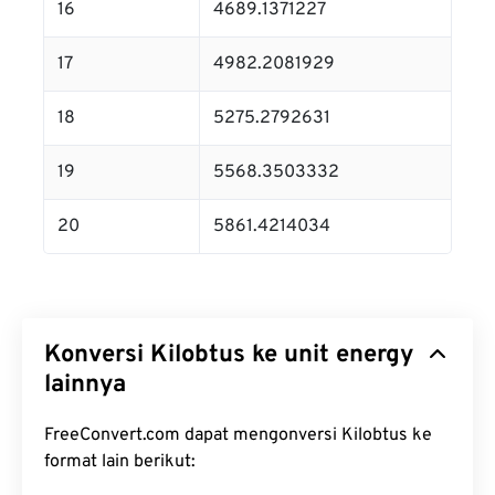
16
4689.1371227
17
4982.2081929
18
5275.2792631
19
5568.3503332
20
5861.4214034
Konversi Kilobtus ke unit energy
lainnya
FreeConvert.com dapat mengonversi Kilobtus ke
format lain berikut: