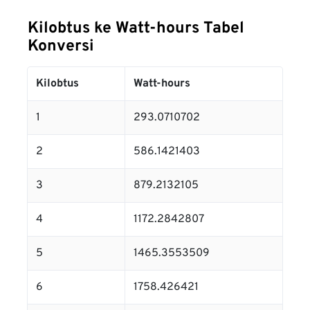
Kilobtus ke Watt-hours Tabel
Konversi
Kilobtus
Watt-hours
1
293.0710702
2
586.1421403
3
879.2132105
4
1172.2842807
5
1465.3553509
6
1758.426421