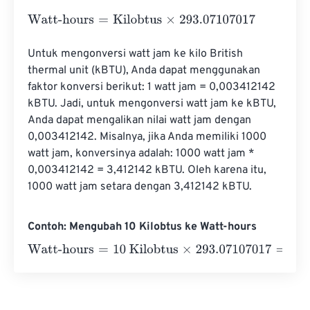
Watt-hours
=
Kilobtus
×
293.07107017
Untuk mengonversi watt jam ke kilo British 
thermal unit (kBTU), Anda dapat menggunakan 
faktor konversi berikut: 1 watt jam = 0,003412142 
kBTU. Jadi, untuk mengonversi watt jam ke kBTU, 
Anda dapat mengalikan nilai watt jam dengan 
0,003412142. Misalnya, jika Anda memiliki 1000 
watt jam, konversinya adalah: 1000 watt jam * 
0,003412142 = 3,412142 kBTU. Oleh karena itu, 
1000 watt jam setara dengan 3,412142 kBTU.
Contoh: Mengubah 10 Kilobtus ke Watt-hours
Watt-hours
=
10 Kilobtus
×
293.07107017
=
2930.7107017
Wa