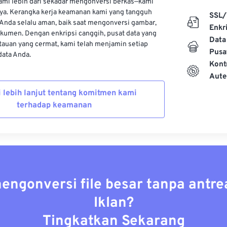
kami lebih dari sekadar mengonversi berkas—kami
ya. Kerangka kerja keamanan kami yang tangguh
SSL/
Anda selalu aman, baik saat mengonversi gambar,
Enkri
kumen. Dengan enkripsi canggih, pusat data yang
Data
auan yang cermat, kami telah menjamin setiap
Pusa
ata Anda.
Kont
Aute
i lebih lanjut tentang komitmen kami
terhadap keamanan
mengonversi file besar tanpa antre
Iklan?
Tingkatkan Sekarang