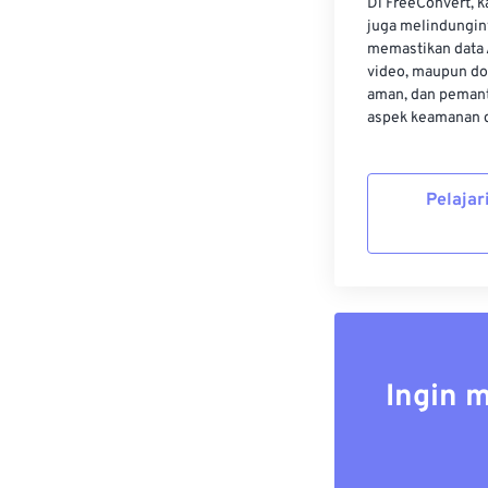
Di FreeConvert, 
juga melindungin
memastikan data 
video, maupun do
aman, dan pemant
aspek keamanan d
Pelajar
Ingin 