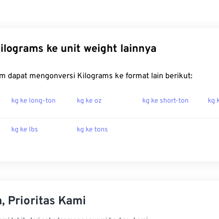
ilograms ke unit weight lainnya
m dapat mengonversi Kilograms ke format lain berikut:
kg ke long-ton
kg ke oz
kg ke short-ton
kg 
kg ke lbs
kg ke tons
, Prioritas Kami