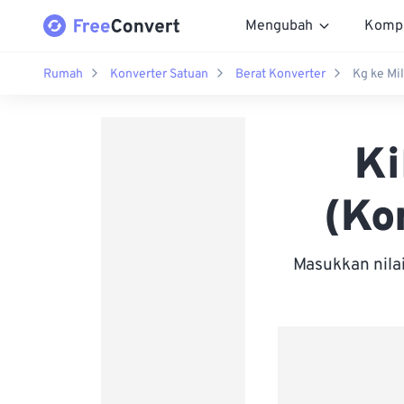
Mengubah
Komp
Rumah
Konverter Satuan
Berat Konverter
Kg ke Mi
Ki
(Ko
Masukkan nila