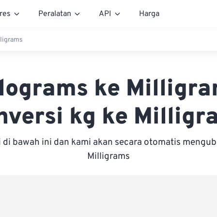
res
Peralatan
API
Harga
lligrams
lograms ke Milligr
nversi kg ke Milligr
i di bawah ini dan kami akan secara otomatis mengu
Milligrams