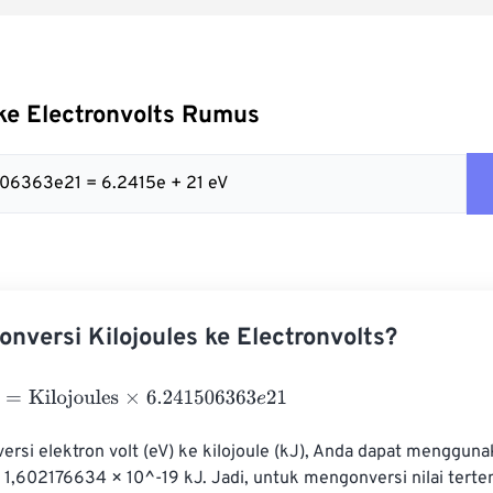
 ke Electronvolts Rumus
506363e21 = 6.2415e + 21 eV
nversi Kilojoules ke Electronvolts?
Kilojoules
×
6.241506363
e
21
si elektron volt (eV) ke kilojoule (kJ), Anda dapat mengguna
= 1,602176634 × 10^-19 kJ. Jadi, untuk mengonversi nilai terte