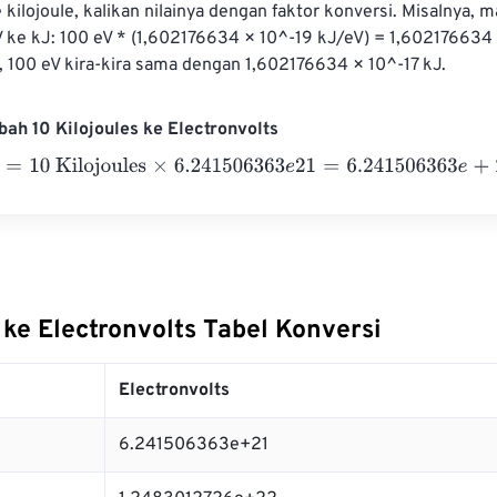
 kilojoule, kalikan nilainya dengan faktor konversi. Misalnya, ma
 ke kJ: 100 eV * (1,602176634 × 10^-19 kJ/eV) = 1,602176634 ×
, 100 eV kira-kira sama dengan 1,602176634 × 10^-17 kJ.
ah 10 Kilojoules ke Electronvolts
10 Kilojoules
×
6.241506363
e
21
=
6.241506363
e
+
22
Electronvo
 ke Electronvolts Tabel Konversi
Electronvolts
6.241506363e+21