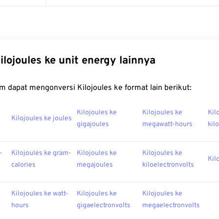
ilojoules ke unit energy lainnya
 dapat mengonversi Kilojoules ke format lain berikut:
Kilojoules ke
Kilojoules ke
Kil
Kilojoules ke joules
gigajoules
megawatt-hours
kil
-
Kilojoules ke gram-
Kilojoules ke
Kilojoules ke
Kil
calories
megajoules
kiloelectronvolts
Kilojoules ke watt-
Kilojoules ke
Kilojoules ke
hours
gigaelectronvolts
megaelectronvolts