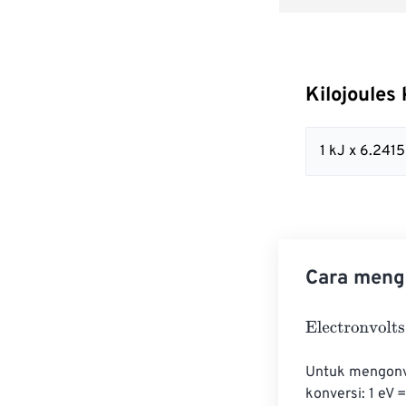
Kilojoules
1 kJ x 6.241
Cara mengo
Electronvolts
=
Untuk mengonver
konversi: 1 eV 