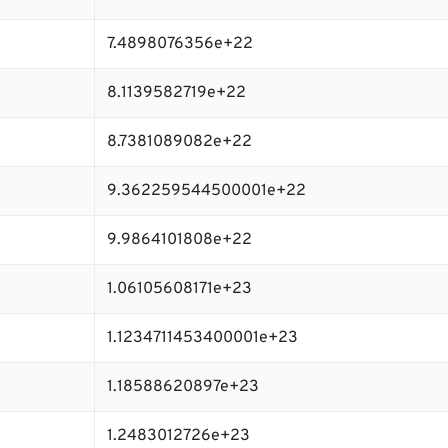
7.4898076356e+22
8.1139582719e+22
8.7381089082e+22
9.362259544500001e+22
9.9864101808e+22
1.06105608171e+23
1.1234711453400001e+23
1.18588620897e+23
1.2483012726e+23