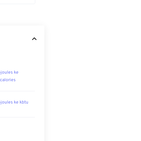
ojoules ke
ocalories
ojoules ke kbtu