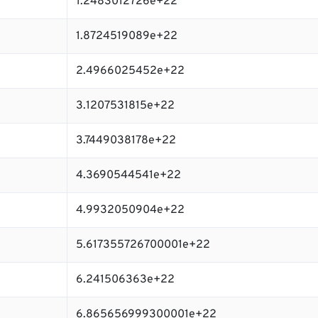
1.2483012726e+22
1.8724519089e+22
2.4966025452e+22
3.1207531815e+22
3.7449038178e+22
4.3690544541e+22
4.9932050904e+22
5.617355726700001e+22
6.241506363e+22
6.865656999300001e+22