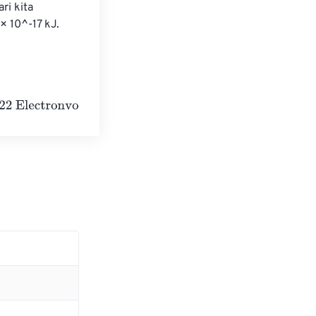
ri kita 
 10^-17 kJ. 
lts