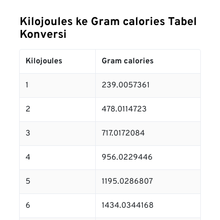
Kilojoules ke Gram calories Tabel
Konversi
Kilojoules
Gram calories
1
239.0057361
2
478.0114723
3
717.0172084
4
956.0229446
5
1195.0286807
6
1434.0344168