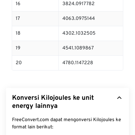
16
3824.0917782
17
4063.0975144
18
4302.1032505
19
4541.1089867
20
4780.1147228
Konversi Kilojoules ke unit
energy lainnya
FreeConvert.com dapat mengonversi Kilojoules ke
format lain berikut: