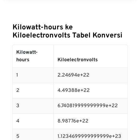
Kilowatt-hours ke
Kiloelectronvolts Tabel Konversi
Kilowatt-
hours
Kiloelectronvolts
1
2.24694e+22
2
4.49388e+22
3
6.740819999999999e+22
4
8.98776e+22
5
1.1234699999999999e+23