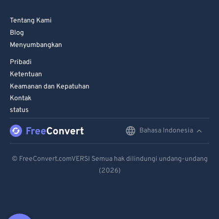
Tentang Kami
Blog
Menyumbangkan
Pribadi
Ketentuan
Keamanan dan Kepatuhan
Kontak
status
Bahasa Indonesia
English
Deutsch
© FreeConvert.comVERSI Semua hak dilindungi undang-undang
(2026)
Español
Français
Português