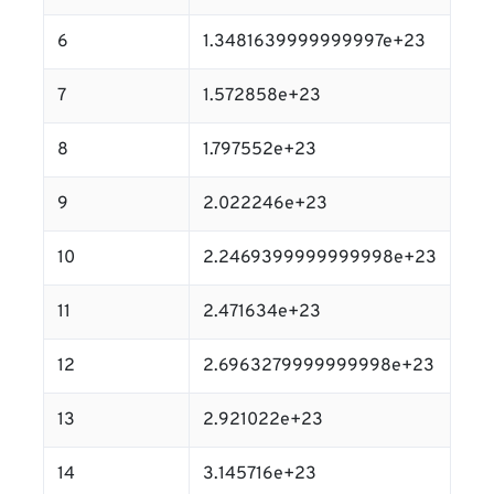
6
1.3481639999999997e+23
7
1.572858e+23
8
1.797552e+23
9
2.022246e+23
10
2.2469399999999998e+23
11
2.471634e+23
12
2.6963279999999998e+23
13
2.921022e+23
14
3.145716e+23