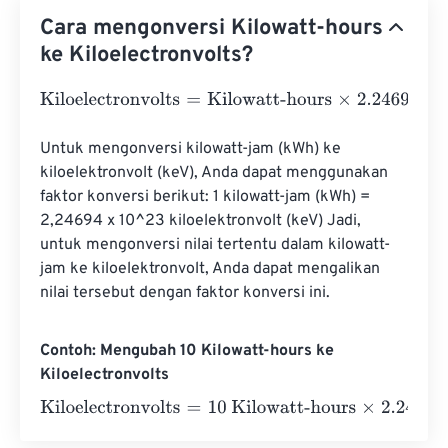
Cara mengonversi Kilowatt-hours
ke Kiloelectronvolts?
Kiloelectronvolts
=
Kilowatt-hours
×
2.24694
e
22
Untuk mengonversi kilowatt-jam (kWh) ke 
kiloelektronvolt (keV), Anda dapat menggunakan 
faktor konversi berikut: 1 kilowatt-jam (kWh) = 
2,24694 x 10^23 kiloelektronvolt (keV) Jadi, 
untuk mengonversi nilai tertentu dalam kilowatt-
jam ke kiloelektronvolt, Anda dapat mengalikan 
nilai tersebut dengan faktor konversi ini.
Contoh: Mengubah 10 Kilowatt-hours ke
Kiloelectronvolts
Kiloelectronvolts
=
10 Kilowatt-hours
×
2.24694
e
22
=
2.24