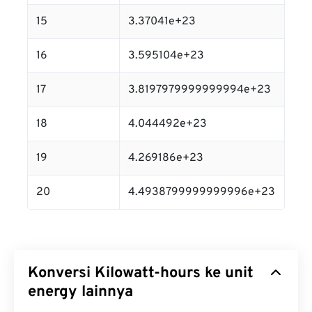
15
3.37041e+23
16
3.595104e+23
17
3.8197979999999994e+23
18
4.044492e+23
19
4.269186e+23
20
4.4938799999999996e+23
Konversi Kilowatt-hours ke unit
energy lainnya