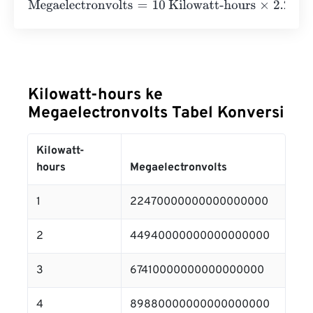
Megaelectronvolts
=
10 Kilowatt-hours
×
2.247
e
19
=
22470
Kilowatt-hours ke
Megaelectronvolts Tabel Konversi
Kilowatt-
hours
Megaelectronvolts
1
22470000000000000000
2
44940000000000000000
3
67410000000000000000
4
89880000000000000000