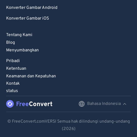
Konverter Gambar Android
Konverter Gambar iOS
Tentang Kami
Blog
Menyumbangkan
Pribadi
Ketentuan
Keamanan dan Kepatuhan
Kontak
status
Bahasa Indonesia
English
Deutsch
© FreeConvert.comVERSI Semua hak dilindungi undang-undang
(2026)
Español