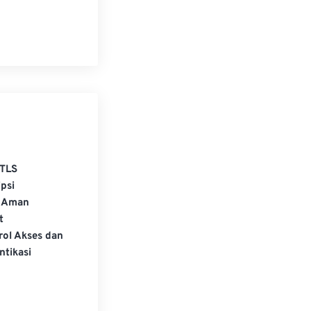
TLS
psi
 Aman
t
rol Akses dan
ntikasi