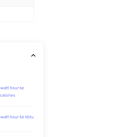
owatt hour ke
ocalories
owatt hour ke kbtu