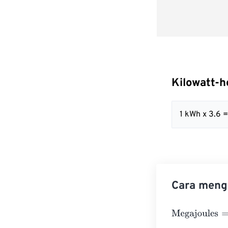
Kilowatt-
1 kWh x 3.6 
Cara mengo
Megajoules
=
Ki