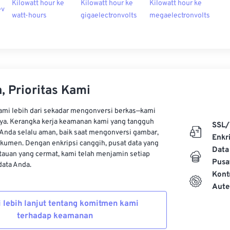
Kilowatt hour ke
Kilowatt hour ke
Kilowatt hour ke
ev
watt-hours
gigaelectronvolts
megaelectronvolts
, Prioritas Kami
kami lebih dari sekadar mengonversi berkas—kami
ya. Kerangka kerja keamanan kami yang tangguh
SSL/
Anda selalu aman, baik saat mengonversi gambar,
Enkri
kumen. Dengan enkripsi canggih, pusat data yang
Data
auan yang cermat, kami telah menjamin setiap
Pusa
ata Anda.
Kont
Aute
i lebih lanjut tentang komitmen kami
terhadap keamanan