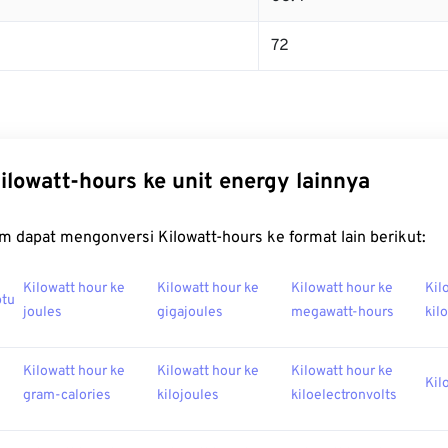
72
ilowatt-hours ke unit energy lainnya
m dapat mengonversi Kilowatt-hours ke format lain berikut:
Kilowatt hour ke
Kilowatt hour ke
Kilowatt hour ke
Kil
btu
joules
gigajoules
megawatt-hours
kil
Kilowatt hour ke
Kilowatt hour ke
Kilowatt hour ke
Kil
gram-calories
kilojoules
kiloelectronvolts