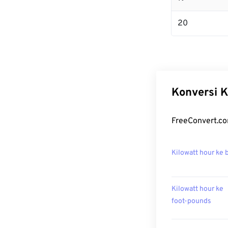
20
Konversi K
FreeConvert.co
Kilowatt hour ke 
Kilowatt hour ke
foot-pounds