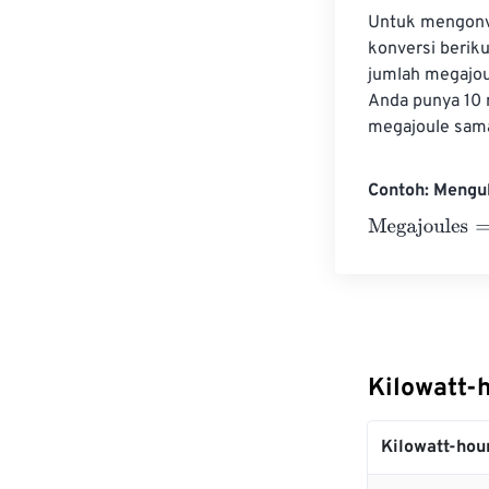
Untuk mengonve
konversi beriku
jumlah megajou
Anda punya 10 
megajoule sama
Contoh: Mengu
Megajoules
=
10
Kilowatt-
Kilowatt-hou