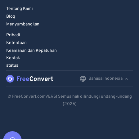
Tentang Kami
Blog
Menyumbangkan
Pribadi
Ketentuan
Keamanan dan Kepatuhan
Kontak
status
Bahasa Indonesia
English
Deutsch
© FreeConvert.comVERSI Semua hak dilindungi undang-undang
(2026)
Español
Français
Português