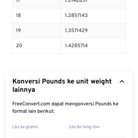
17
1.2142857
18
1.2857143
19
1.3571429
20
1.4285714
Konversi Pounds ke unit weight
lainnya
FreeConvert.com dapat mengonversi Pounds ke
format lain berikut:
Lbs ke grams
Lbs ke long-ton