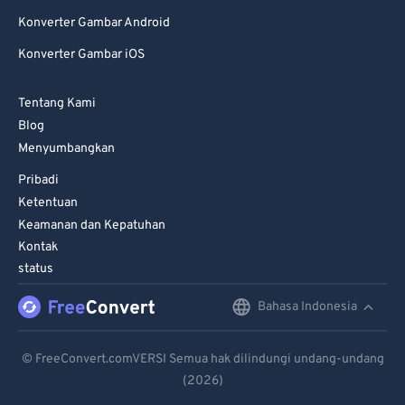
Konverter Gambar Android
Konverter Gambar iOS
Tentang Kami
Blog
Menyumbangkan
Pribadi
Ketentuan
Keamanan dan Kepatuhan
Kontak
status
Bahasa Indonesia
English
Deutsch
© FreeConvert.comVERSI Semua hak dilindungi undang-undang
(2026)
Español