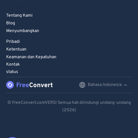
Tentang Kami
Blog
Menyumbangkan
Pribadi
Ketentuan
Keamanan dan Kepatuhan
Kontak
status
Bahasa Indonesia
English
Deutsch
© FreeConvert.comVERSI Semua hak dilindungi undang-undang
(2026)
Español
Français
Português