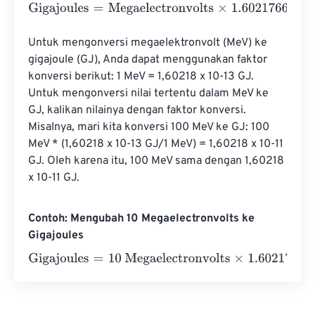
Gigajoules
=
Megaelectronvolts
×
1.602176634
e
-
14
Untuk mengonversi megaelektronvolt (MeV) ke 
gigajoule (GJ), Anda dapat menggunakan faktor 
konversi berikut: 1 MeV = 1,60218 x 10-13 GJ. 
Untuk mengonversi nilai tertentu dalam MeV ke 
GJ, kalikan nilainya dengan faktor konversi. 
Misalnya, mari kita konversi 100 MeV ke GJ: 100 
MeV * (1,60218 x 10-13 GJ/1 MeV) = 1,60218 x 10-11 
GJ. Oleh karena itu, 100 MeV sama dengan 1,60218 
x 10-11 GJ.
Contoh: Mengubah 10 Megaelectronvolts ke
Gigajoules
Gigajoules
=
10 Megaelectronvolts
×
1.602176634
e
-
14
=
2
e
-