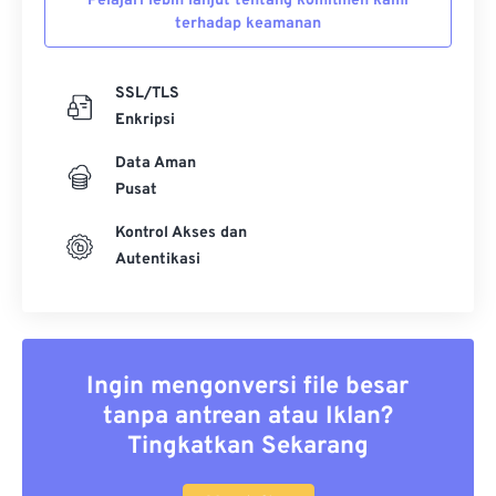
Pelajari lebih lanjut tentang komitmen kami
terhadap keamanan
SSL/TLS
Enkripsi
Data Aman
Pusat
Kontrol Akses dan
Autentikasi
Ingin mengonversi file besar
tanpa antrean atau Iklan?
Tingkatkan Sekarang