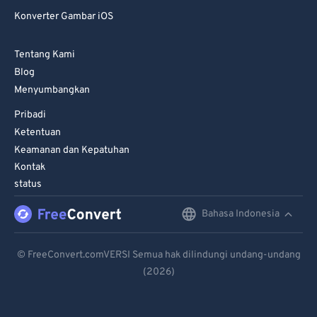
Konverter Gambar iOS
Tentang Kami
Blog
Menyumbangkan
Pribadi
Ketentuan
Keamanan dan Kepatuhan
Kontak
status
Bahasa Indonesia
English
Deutsch
© FreeConvert.comVERSI Semua hak dilindungi undang-undang
(2026)
Español
Français