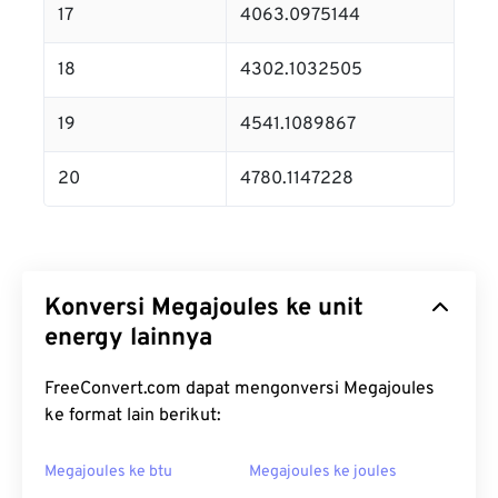
17
4063.0975144
18
4302.1032505
19
4541.1089867
20
4780.1147228
Konversi Megajoules ke unit
energy lainnya
FreeConvert.com dapat mengonversi Megajoules
ke format lain berikut:
Megajoules ke btu
Megajoules ke joules