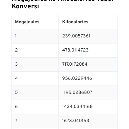
Konversi
Megajoules
Kilocalories
1
239.0057361
2
478.0114723
3
717.0172084
4
956.0229446
5
1195.0286807
6
1434.0344168
7
1673.040153