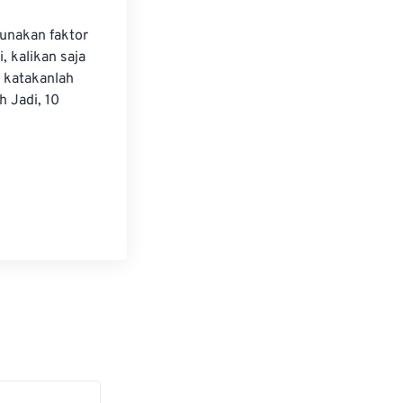
unakan faktor 
 kalikan saja 
 katakanlah 
 Jadi, 10 