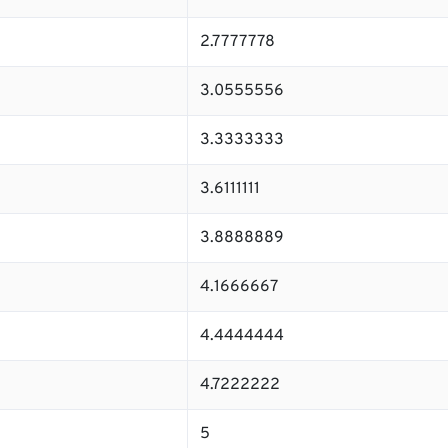
2.7777778
3.0555556
3.3333333
3.6111111
3.8888889
4.1666667
4.4444444
4.7222222
5