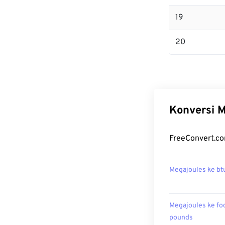
19
20
Konversi M
FreeConvert.co
Megajoules ke bt
Megajoules ke fo
pounds