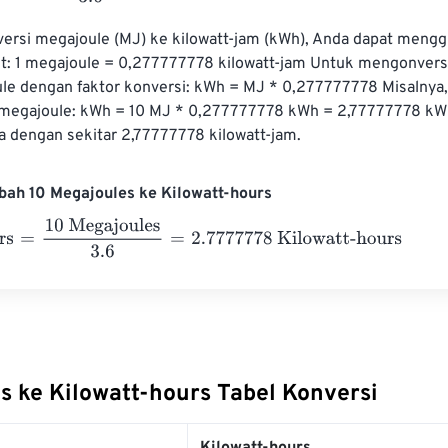
rsi megajoule (MJ) ke kilowatt-jam (kWh), Anda dapat mengg
t: 1 megajoule = 0,277777778 kilowatt-jam Untuk mengonversi,
le dengan faktor konversi: kWh = MJ * 0,277777778 Misalnya,
megajoule: kWh = 10 MJ * 0,277777778 kWh = 2,77777778 kWh
 dengan sekitar 2,77777778 kilowatt-jam.
bah 10 Megajoules ke Kilowatt-hours
=
10 Megajoules
3.6
=
2.7777778
Kilowatt-hours
s ke Kilowatt-hours Tabel Konversi