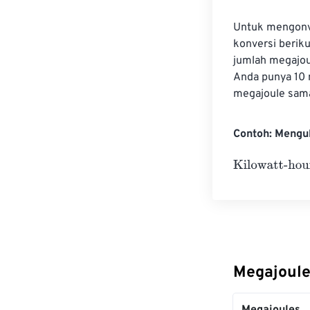
Untuk mengonve
konversi beriku
jumlah megajou
Anda punya 10 
megajoule sama
Contoh: Mengu
Kilowatt-hours
Megajoule