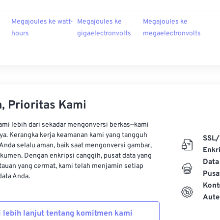
Megajoules ke watt-
Megajoules ke
Megajoules ke
hours
gigaelectronvolts
megaelectronvolts
, Prioritas Kami
kami lebih dari sekadar mengonversi berkas—kami
ya. Kerangka kerja keamanan kami yang tangguh
SSL/
Anda selalu aman, baik saat mengonversi gambar,
Enkri
kumen. Dengan enkripsi canggih, pusat data yang
Data
auan yang cermat, kami telah menjamin setiap
Pusa
ata Anda.
Kont
Aute
i lebih lanjut tentang komitmen kami