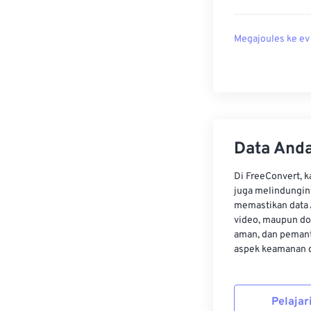
Megajoules ke ev
Data Anda
Di FreeConvert, 
juga melindungin
memastikan data 
video, maupun do
aman, dan pemant
aspek keamanan d
Pelajar