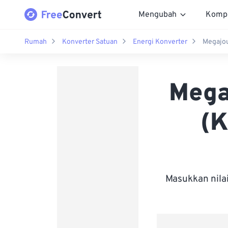
Mengubah
Komp
Rumah
Konverter Satuan
Energi Konverter
Megajou
Mega
(K
Masukkan nila