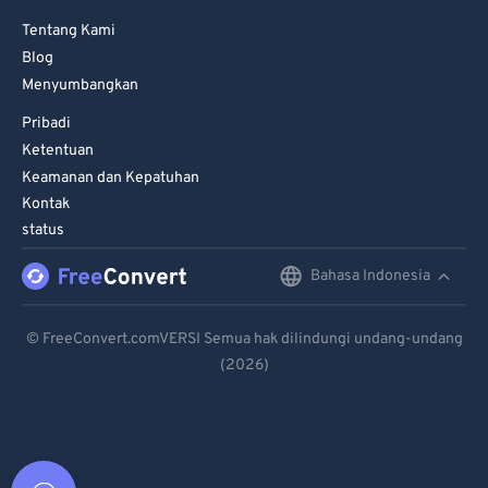
Tentang Kami
Blog
Menyumbangkan
Pribadi
Ketentuan
Keamanan dan Kepatuhan
Kontak
status
Bahasa Indonesia
English
Deutsch
© FreeConvert.comVERSI Semua hak dilindungi undang-undang
(2026)
Español
Français
Português