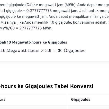
rsi gigajoule (GJ) ke megawatt jam (MWh), Anda dapat mengg
t: 1 gigajoule = 0,2777777778 megawatt jam. Jadi, untuk mengo
 gigajoule ke megawatt jam, Anda dapat mengalikan nilainya d
isalnya, jika Anda memiliki 10 gigajoule, konversinya adalah: 
 MWh/GJ = 2,777777778 MWh.
bah 10 Megawatt-hours ke Gigajoules
Megawatt-hours
×
3.6
=
36
Gigajoules
hours ke Gigajoules Tabel Konversi
urs
Gigajoules