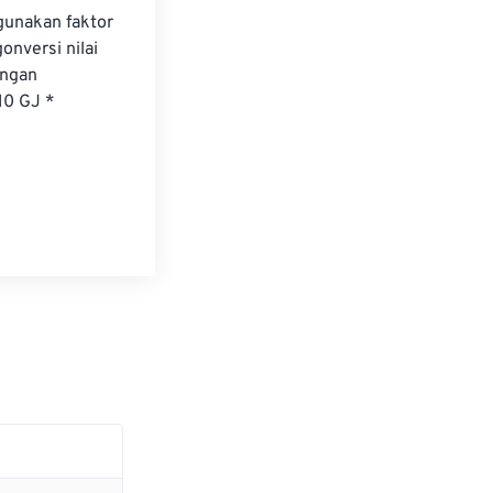
unakan faktor 
nversi nilai 
engan 
10 GJ * 