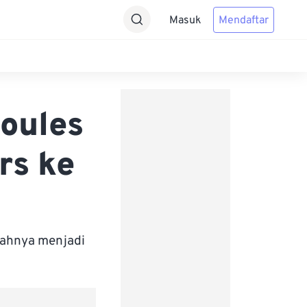
Masuk
Mendaftar
oules
rs ke
bahnya menjadi