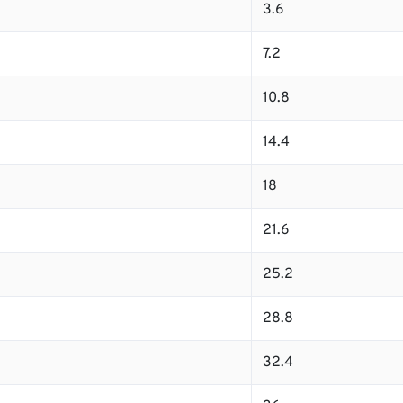
3.6
7.2
10.8
14.4
18
21.6
25.2
28.8
32.4