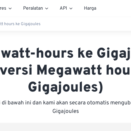
res
Peralatan
API
Harga
t hours ke Gigajoules
watt-hours ke Gigaj
versi Megawatt hou
Gigajoules)
i di bawah ini dan kami akan secara otomatis mengu
Gigajoules