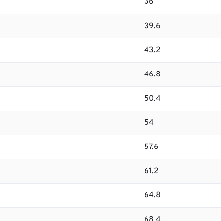
36
39.6
43.2
46.8
50.4
54
57.6
61.2
64.8
68.4