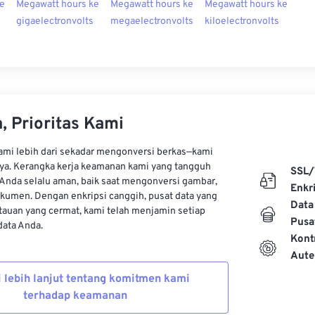
ke
Megawatt hours ke
Megawatt hours ke
Megawatt hours ke
gigaelectronvolts
megaelectronvolts
kiloelectronvolts
, Prioritas Kami
kami lebih dari sekadar mengonversi berkas—kami
ya. Kerangka kerja keamanan kami yang tangguh
SSL/
Anda selalu aman, baik saat mengonversi gambar,
Enkri
kumen. Dengan enkripsi canggih, pusat data yang
Data
auan yang cermat, kami telah menjamin setiap
Pusa
ata Anda.
Kont
Aute
i lebih lanjut tentang komitmen kami
terhadap keamanan