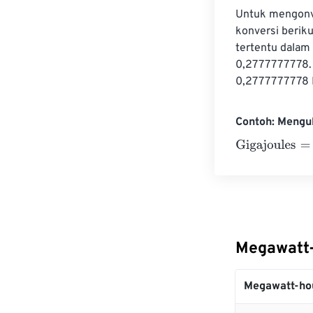
Untuk mengonve
konversi beriku
tertentu dalam
0,2777777778. M
0,2777777778
Contoh: Mengu
Gigajoules
=
10 
Megawatt-
Megawatt-ho