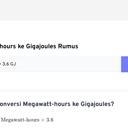
hours ke Gigajoules Rumus
= 3.6 GJ
nversi Megawatt-hours ke Gigajoules?
awatt-hours
×
3.6