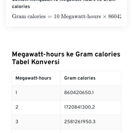
calories
Gram calories
=
10 Megawatt-hours
×
860420650.1
=
8604
Megawatt-hours ke Gram calories
Tabel Konversi
Megawatt-hours
Gram calories
1
860420650.1
2
1720841300.2
3
2581261950.3